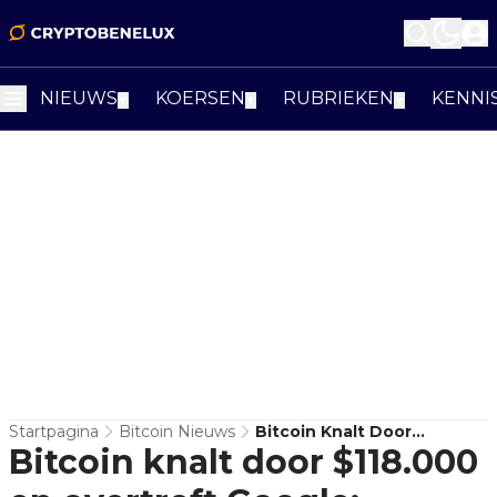
NIEUWS
KOERSEN
RUBRIEKEN
KENNI
▼
▼
▼
Startpagina
Bitcoin Nieuws
Bitcoin Knalt Door
Bitcoin knalt door $118.000
$118.000 En Overtreft
Google: Altcoins Klaar Voor