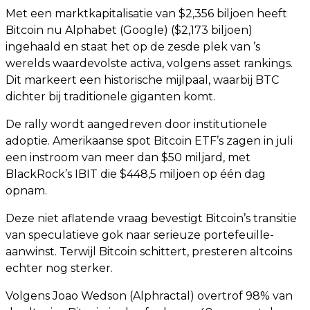
Met een marktkapitalisatie van $2,356 biljoen heeft
Bitcoin nu Alphabet (Google) ($2,173 biljoen)
ingehaald en staat het op de zesde plek van ’s
werelds waardevolste activa, volgens asset rankings.
Dit markeert een historische mijlpaal, waarbij BTC
dichter bij traditionele giganten komt.
De rally wordt aangedreven door institutionele
adoptie. Amerikaanse spot Bitcoin ETF’s zagen in juli
een instroom van meer dan $50 miljard, met
BlackRock’s IBIT die $448,5 miljoen op één dag
opnam.
Deze niet aflatende vraag bevestigt Bitcoin’s transitie
van speculatieve gok naar serieuze portefeuille-
aanwinst. Terwijl Bitcoin schittert, presteren altcoins
echter nog sterker.
Volgens Joao Wedson (Alphractal) overtrof 98% van