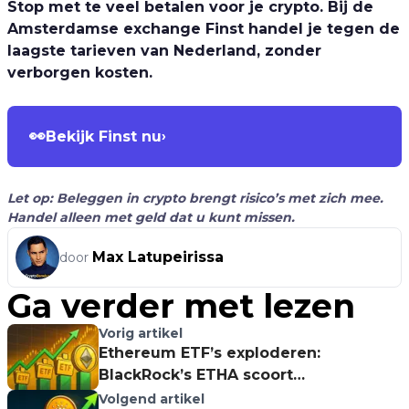
Stop met te veel betalen voor je crypto. Bij de
Amsterdamse exchange Finst handel je tegen de
laagste tarieven van Nederland, zonder
verborgen kosten.
👀
Bekijk Finst nu
›
Let op: Beleggen in crypto brengt risico’s met zich mee.
Handel alleen met geld dat u kunt missen.
Max Latupeirissa
door
Ga verder met lezen
Vorig artikel
Ethereum ETF’s exploderen:
BlackRock’s ETHA scoort
recordinstroom van $301 miljoen!
Volgend artikel