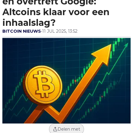
en overtreft Google:
Een Inhaalslag?
Altcoins klaar voor een
inhaalslag?
BITCOIN NIEUWS
•
11 JUL 2025, 13:52
Delen met