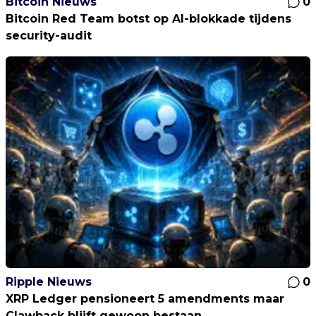
Bitcoin Nieuws
0
Bitcoin Red Team botst op AI-blokkade tijdens
security-audit
Ripple Nieuws
0
XRP Ledger pensioneert 5 amendments maar
Clawback blijft gewoon bestaan