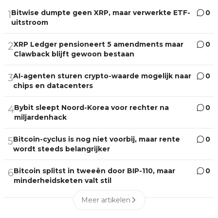
Bitwise dumpte geen XRP, maar verwerkte ETF-
0
1
uitstroom
XRP Ledger pensioneert 5 amendments maar
0
2
Clawback blijft gewoon bestaan
AI-agenten sturen crypto-waarde mogelijk naar
0
3
chips en datacenters
Bybit sleept Noord-Korea voor rechter na
0
4
miljardenhack
Bitcoin-cyclus is nog niet voorbij, maar rente
0
5
wordt steeds belangrijker
Bitcoin splitst in tweeën door BIP-110, maar
0
6
minderheidsketen valt stil
Meer artikelen