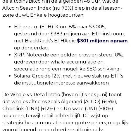
de altcoins Bitcoin in de afgelopen 48 uur, wat de
Altcoin Season Index (nu 73%) diep in de altseason-
zone duwt. Enkele hoogtepunten:
Ethereum (ETH): Klom 8% naar $3.005,
gesteund door $383 miljoen aan ETF-instroom,
met BlackRock’s ETHA die
$301 miljoen opnam
op donderdag.
XRP: Noteerde een golden cross en steeg 10%,
gedreven door whale-accumulatie en
speculatie rond een mogelijke SEC-schikking.
Solana: Groeide 12%, met nieuwe staking-ETF’s
die institutionele interesse aanwakkeren.
De Whale vs. Retail Ratio (boven 1,1 sinds juni) toont
dat whales altcoins zoals Algorand (ALGO) (+15%),
Chainlink (LINK) (+12%) en Uniswap (UNI) (+10%)
opkopen, terwijl retail achterblijft. Dit wijst op
strategische accumulatie door grote spelers, mogelijk
vooruitlopend op een bredere altcoin-rally.