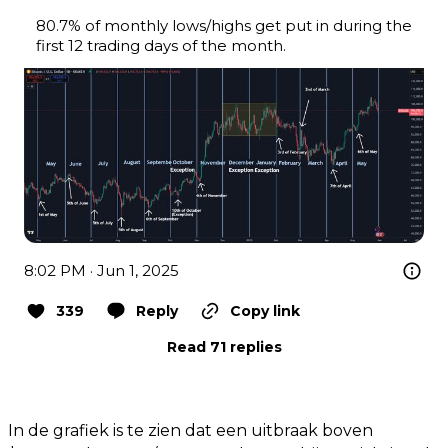
80.7% of monthly lows/highs get put in during the 
first 12 trading days of the month.
8:02 PM · Jun 1, 2025
339
Reply
Copy link
Read 71 replies
In de grafiek is te zien dat een uitbraak boven