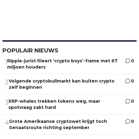
POPULAIR NIEUWS
Ripple-jurist fileert ‘crypto boys’-frame met 67
0
1
miljoen houders
Volgende cryptobullmarkt kan buiten crypto
0
2
zelf beginnen
XRP-whales trekken tokens weg, maar
0
3
spotvraag zakt hard
Grote Amerikaanse cryptowet krijgt toch
0
4
Senaatsroute richting september