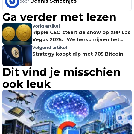
Dennis Scheenjes
door
Ga verder met lezen
Vorig artikel
Ripple CEO steelt de show op XRP Las
Vegas 2025: “We herschrijven het
banksysteem!”
Volgend artikel
Strategy koopt dip met 705 Bitcoin
Dit vind je misschien
ook leuk