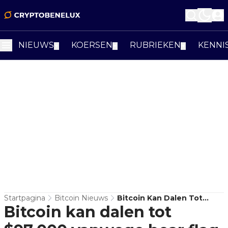
NIEUWS
KOERSEN
RUBRIEKEN
KENNI
▼
▼
▼
Startpagina
Bitcoin Nieuws
Bitcoin Kan Dalen Tot
Bitcoin kan dalen tot
$97.000 Vanwege Bear
Flag, Aldus Analist