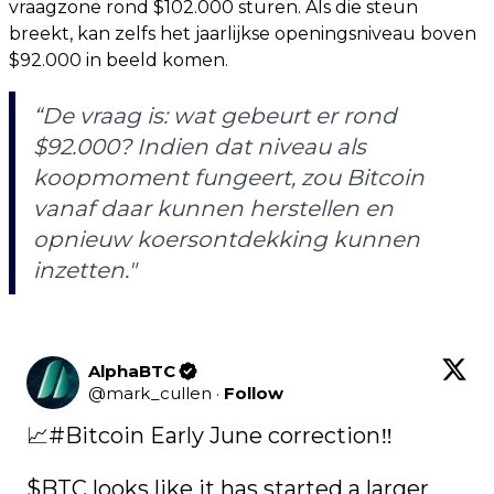
vraagzone rond $102.000 sturen. Als die steun
breekt, kan zelfs het jaarlijkse openingsniveau boven
$92.000 in beeld komen.
“De vraag is: wat gebeurt er rond
$92.000? Indien dat niveau als
koopmoment fungeert, zou Bitcoin
vanaf daar kunnen herstellen en
opnieuw koersontdekking kunnen
inzetten."
AlphaBTC
@
mark_cullen
·
Follow
📈
#Bitcoin
 Early June correction‼️

$BTC
 looks like it has started a larger 