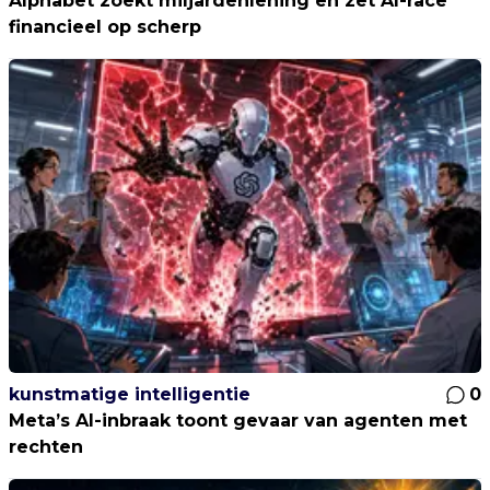
Alphabet zoekt miljardenlening en zet AI-race
financieel op scherp
kunstmatige intelligentie
0
Meta’s AI-inbraak toont gevaar van agenten met
rechten