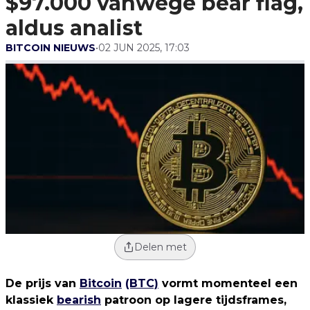
$97.000 vanwege bear flag,
aldus analist
BITCOIN NIEUWS
•
02 JUN 2025, 17:03
Delen met
De prijs van
Bitcoin
(BTC)
vormt momenteel een
klassiek
bearish
patroon op lagere tijdsframes,