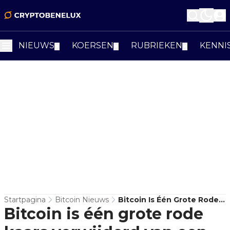
NIEUWS
KOERSEN
RUBRIEKEN
KENNI
▼
▼
▼
Startpagina
Bitcoin Nieuws
Bitcoin Is Één Grote Rode
Bitcoin is één grote rode
Kaars Verwijderd Van Een
Bearmarkt, Volgens Analist