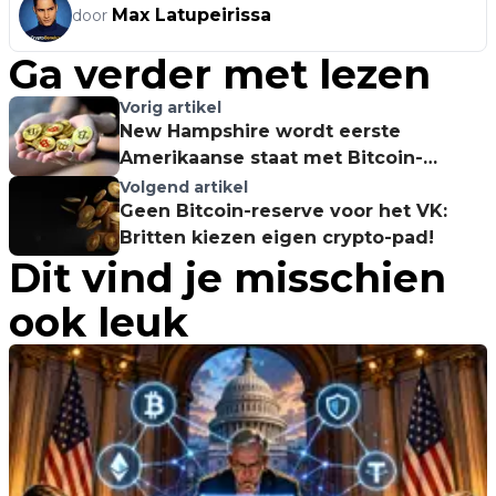
Max Latupeirissa
door
Ga verder met lezen
Vorig artikel
New Hampshire wordt eerste
Amerikaanse staat met Bitcoin-
reserve!
Volgend artikel
Geen Bitcoin-reserve voor het VK:
Britten kiezen eigen crypto-pad!
Dit vind je misschien
ook leuk