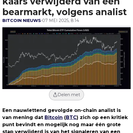
kaars verwijderd van een
bearmarkt, volgens analist
BITCOIN NIEUWS
•
07 MEI 2025, 8:14
Delen met
Een nauwlettend gevolgde on-chain analist is
van mening dat
Bitcoin
(
BTC
) zich op een kritiek
punt bevindt en mogelijk nog maar één grote
stap verwijderd is van het signaleren van een