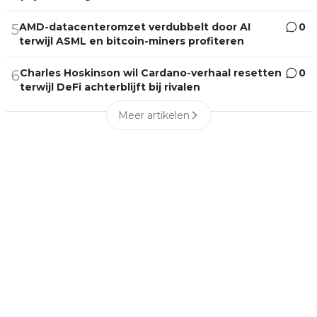
AMD-datacenteromzet verdubbelt door AI
0
5
terwijl ASML en bitcoin-miners profiteren
Charles Hoskinson wil Cardano-verhaal resetten
0
6
terwijl DeFi achterblijft bij rivalen
Meer artikelen