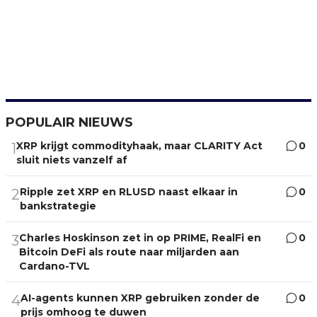
POPULAIR NIEUWS
XRP krijgt commodityhaak, maar CLARITY Act
0
1
sluit niets vanzelf af
Ripple zet XRP en RLUSD naast elkaar in
0
2
bankstrategie
Charles Hoskinson zet in op PRIME, RealFi en
0
3
Bitcoin DeFi als route naar miljarden aan
Cardano-TVL
AI-agents kunnen XRP gebruiken zonder de
0
4
prijs omhoog te duwen