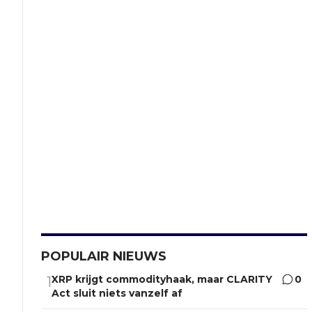
POPULAIR NIEUWS
XRP krijgt commodityhaak, maar CLARITY
0
1
Act sluit niets vanzelf af