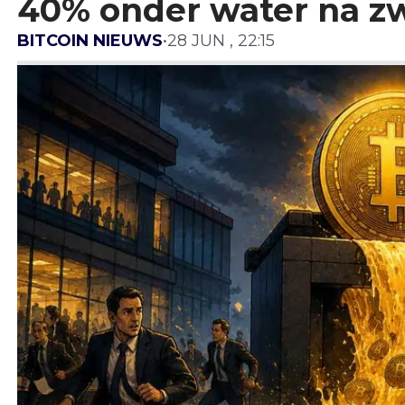
40% onder water na z
BITCOIN NIEUWS
•
28 JUN , 22:15