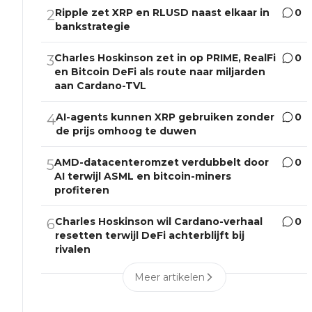
Ripple zet XRP en RLUSD naast elkaar in
0
2
bankstrategie
Charles Hoskinson zet in op PRIME, RealFi
0
3
en Bitcoin DeFi als route naar miljarden
aan Cardano-TVL
AI-agents kunnen XRP gebruiken zonder
0
4
de prijs omhoog te duwen
AMD-datacenteromzet verdubbelt door
0
5
AI terwijl ASML en bitcoin-miners
profiteren
Charles Hoskinson wil Cardano-verhaal
0
6
resetten terwijl DeFi achterblijft bij
rivalen
Meer artikelen