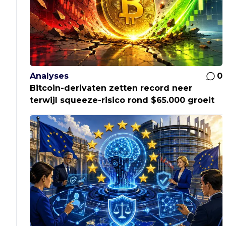
Analyses
0
Bitcoin-derivaten zetten record neer
terwijl squeeze-risico rond $65.000 groeit