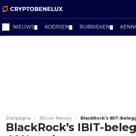
NIEUWS
KOERSEN
RUBRIEKEN
KENN
▼
▼
▼
Startpagina
Bitcoin Nieuws
BlackRock’s IBIT-Bele
BlackRock’s IBIT-bele
Uitstroomweek