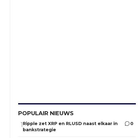
POPULAIR NIEUWS
Ripple zet XRP en RLUSD naast elkaar in
0
1
bankstrategie