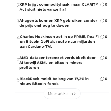
XRP krijgt commodityhaak, maar CLARITY
0
2
Act sluit niets vanzelf af
AI-agents kunnen XRP gebruiken zonder
0
3
de prijs omhoog te duwen
Charles Hoskinson zet in op PRIME, RealFi
0
4
en Bitcoin DeFi als route naar miljarden
aan Cardano-TVL
AMD-datacenteromzet verdubbelt door
0
5
AI terwijl ASML en bitcoin-miners
profiteren
BlackRock meldt belang van 17,2% in
0
6
nieuw Bitcoin-fonds
Meer artikelen