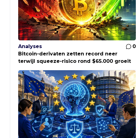
Analyses
0
Bitcoin-derivaten zetten record neer
terwijl squeeze-risico rond $65.000 groeit