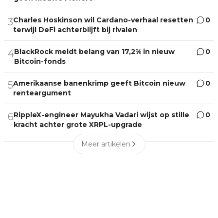
Charles Hoskinson wil Cardano-verhaal resetten
0
3
terwijl DeFi achterblijft bij rivalen
BlackRock meldt belang van 17,2% in nieuw
0
4
Bitcoin-fonds
Amerikaanse banenkrimp geeft Bitcoin nieuw
0
5
renteargument
RippleX-engineer Mayukha Vadari wijst op stille
0
6
kracht achter grote XRPL-upgrade
Meer artikelen