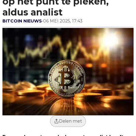
op het punt te pieken,
aldus analist
BITCOIN NIEUWS
•
06 MEI 2025, 17:43
Delen met