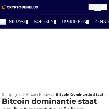
NIEUWS
KOERSEN
RUBRIEKEN
KENNI
▼
▼
▼
Startpagina
Bitcoin Nieuws
Bitcoin Dominantie Staat
Bitcoin dominantie staat
Op Het Punt Te Pieken,
Aldus Analist