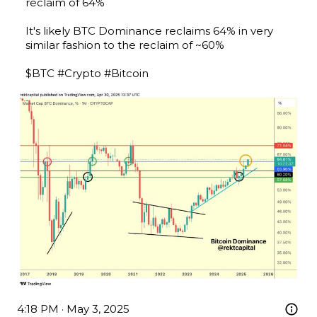
reclaim of 64%

It's likely BTC Dominance reclaims 64% in very 
similar fashion to the reclaim of ~60%

$BTC
#Crypto
#Bitcoin
4:18 PM · May 3, 2025