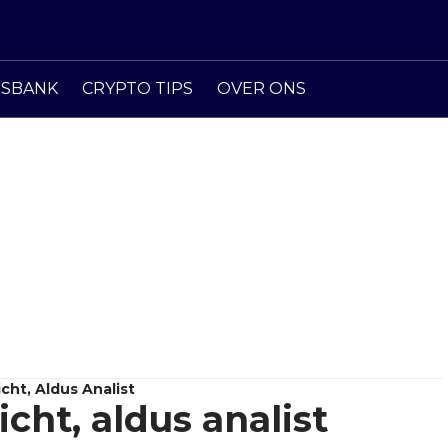
ISBANK
CRYPTO TIPS
OVER ONS
icht, Aldus Analist
zicht, aldus analist