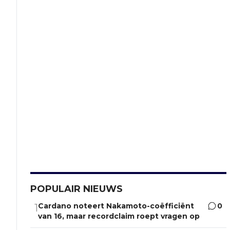
POPULAIR NIEUWS
Cardano noteert Nakamoto-coëfficiënt
0
1
van 16, maar recordclaim roept vragen op