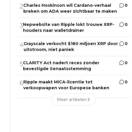
Charles Hoskinson wil Cardano-verhaal
0
2
breken om ADA weer zichtbaar te maken
Nepwebsite van Ripple lokt trouwe XRP-
0
3
houders naar walletdrainer
Grayscale verkocht $180 miljoen XRP door
0
4
uitstroom, niet paniek
CLARITY Act nadert reces zonder
0
5
bevestigde Senaatsstemming
Ripple maakt MiCA-licentie tot
0
6
verkoopwapen voor Europese banken
Meer artikelen