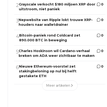
Grayscale verkocht $180 miljoen XRP door
0
2
uitstroom, niet paniek
Nepwebsite van Ripple lokt trouwe XRP-
0
3
houders naar walletdrainer
Bitcoin-paniek rond Coldcard zet
0
4
890.000 BTC in beweging
Charles Hoskinson wil Cardano-verhaal
0
5
breken om ADA weer zichtbaar te maken
Nieuwe Ethereum-voorstel zet
0
6
stakingbeloning op nul bij helft
gestakete ETH
Meer artikelen