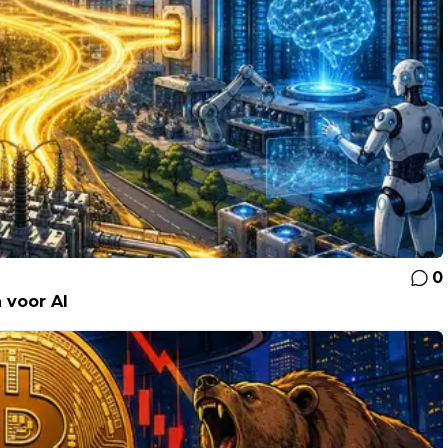
0
 voor AI