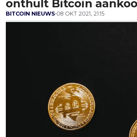
onthult Bitcoin aankoo
BITCOIN NIEUWS
•
08 OKT 2021, 21:15