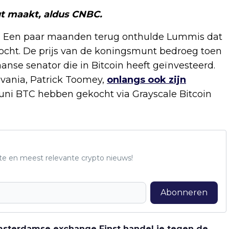
ut maakt, aldus CNBC.
in. Een paar maanden terug onthulde Lummis dat
13 kocht. De prijs van de koningsmunt bedroeg toen
anse senator die in Bitcoin heeft geïnvesteerd.
vania, Patrick Toomey,
onlangs ook zijn
uni BTC hebben gekocht via Grayscale Bitcoin
te en meest relevante crypto nieuws!
Abonneren
 Amsterdamse exchange Finst handel je tegen de