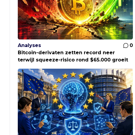
Analyses
0
Bitcoin-derivaten zetten record neer
terwijl squeeze-risico rond $65.000 groeit