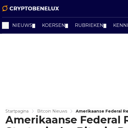
NIEUWS
KOERSEN
RUBRIEKEN
KENN
▼
▼
▼
Startpagina
Bitcoin Nieuws
Amerikaanse Federal Re
Amerikaanse Federal 
Goudherwaardering Als 