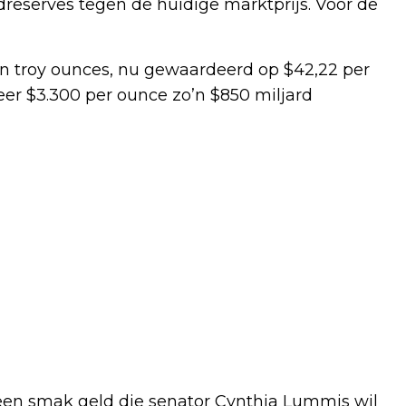
reserves tegen de huidige marktprijs. Voor de
n troy ounces, nu gewaardeerd op $42,22 per
eer $3.300 per ounce zo’n $850 miljard
een smak geld die senator Cynthia Lummis wil