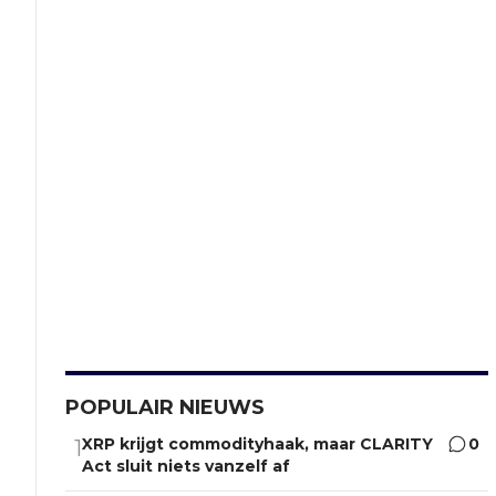
POPULAIR NIEUWS
XRP krijgt commodityhaak, maar CLARITY
0
1
Act sluit niets vanzelf af