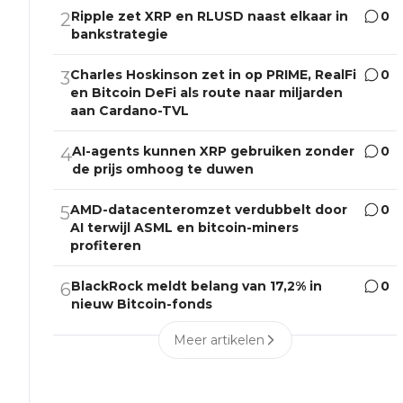
Ripple zet XRP en RLUSD naast elkaar in
0
2
bankstrategie
Charles Hoskinson zet in op PRIME, RealFi
0
3
en Bitcoin DeFi als route naar miljarden
aan Cardano-TVL
AI-agents kunnen XRP gebruiken zonder
0
4
de prijs omhoog te duwen
AMD-datacenteromzet verdubbelt door
0
5
AI terwijl ASML en bitcoin-miners
profiteren
BlackRock meldt belang van 17,2% in
0
6
nieuw Bitcoin-fonds
Meer artikelen