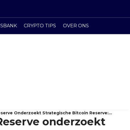
ISBANK
CRYPTO TIPS
OVER ONS
serve Onderzoekt Strategische Bitcoin Reserve:
Reserve onderzoekt
Financiering?