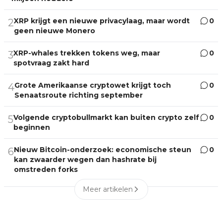
XRP krijgt een nieuwe privacylaag, maar wordt
0
2
geen nieuwe Monero
XRP-whales trekken tokens weg, maar
0
3
spotvraag zakt hard
Grote Amerikaanse cryptowet krijgt toch
0
4
Senaatsroute richting september
Volgende cryptobullmarkt kan buiten crypto zelf
0
5
beginnen
Nieuw Bitcoin-onderzoek: economische steun
0
6
kan zwaarder wegen dan hashrate bij
omstreden forks
Meer artikelen