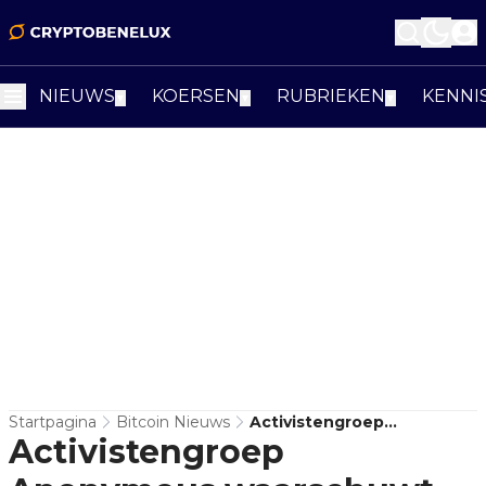
NIEUWS
KOERSEN
RUBRIEKEN
KENNI
▼
▼
▼
Startpagina
Bitcoin Nieuws
Activistengroep
Activistengroep
Anonymous Waarschuwt
Elon Musk