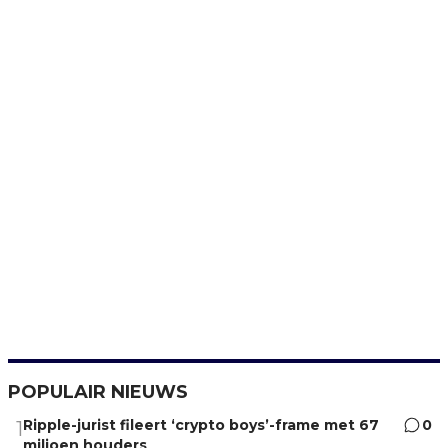
POPULAIR NIEUWS
Ripple-jurist fileert ‘crypto boys’-frame met 67
0
1
miljoen houders