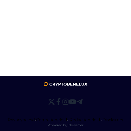
Privacybeleid
•
Correctiebeleid
•
Redactiebeleid
•
Disclaimer
Powered by Newsifier