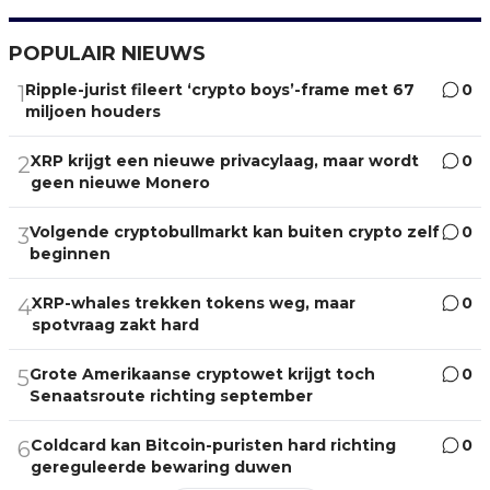
POPULAIR NIEUWS
Ripple-jurist fileert ‘crypto boys’-frame met 67
0
1
miljoen houders
XRP krijgt een nieuwe privacylaag, maar wordt
0
2
geen nieuwe Monero
Volgende cryptobullmarkt kan buiten crypto zelf
0
3
beginnen
XRP-whales trekken tokens weg, maar
0
4
spotvraag zakt hard
Grote Amerikaanse cryptowet krijgt toch
0
5
Senaatsroute richting september
Coldcard kan Bitcoin-puristen hard richting
0
6
gereguleerde bewaring duwen