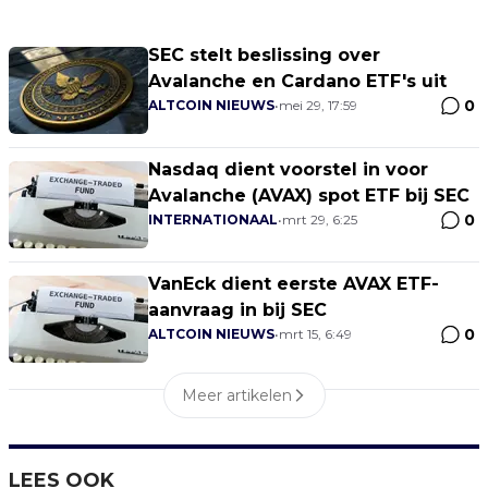
SEC stelt beslissing over
Avalanche en Cardano ETF's uit
0
ALTCOIN NIEUWS
•
mei 29, 17:59
Nasdaq dient voorstel in voor
Avalanche (AVAX) spot ETF bij SEC
0
INTERNATIONAAL
•
mrt 29, 6:25
VanEck dient eerste AVAX ETF-
aanvraag in bij SEC
0
ALTCOIN NIEUWS
•
mrt 15, 6:49
Meer artikelen
LEES OOK