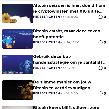
Altcoin seizoen is hier, doe dit om
je cryptowinsten met X10 uit te
0
breiden!
PERSBERICHTEN
•
apr 25, 8:00
Bitcoin crasht, maar deze token
heeft potentie
0
PERSBERICHTEN
•
apr 24, 16:00
Gebruik deze bot-
handelsstrategie om je aantal BTC
0
te verdrievoudigen
PERSBERICHTEN
•
apr 23, 19:15
De slimme manier om jouw
Bitcoin te verdrievoudigen
0
PERSBERICHTEN
•
apr 18, 8:00
Bitcoin koers blijft stijgen, zorg