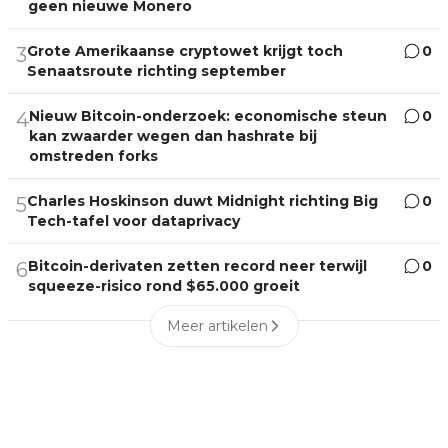
geen nieuwe Monero
Grote Amerikaanse cryptowet krijgt toch
0
3
Senaatsroute richting september
Nieuw Bitcoin-onderzoek: economische steun
0
4
kan zwaarder wegen dan hashrate bij
omstreden forks
Charles Hoskinson duwt Midnight richting Big
0
5
Tech-tafel voor dataprivacy
Bitcoin-derivaten zetten record neer terwijl
0
6
squeeze-risico rond $65.000 groeit
Meer artikelen