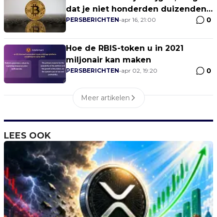
dat je niet honderden duizenden
0
BTC-winsten mist!
PERSBERICHTEN
•
apr 16, 21:00
Hoe de RBIS-token u in 2021
miljonair kan maken
0
PERSBERICHTEN
•
apr 02, 19:20
Meer artikelen
LEES OOK