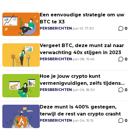
Een eenvoudige strategie om uw
BTC te X3
0
PERSBERICHTEN
•
jun 10, 17:30
Vergeet BTC, deze munt zal naar
verwachting 40x stijgen in 2023
0
PERSBERICHTEN
•
jun 08, 15:45
Hoe je jouw crypto kunt
vermenigvuldigen, zelfs tijdens
0
een bearmarkt?
PERSBERICHTEN
•
jun 06, 18:30
Deze munt is 400% gestegen,
terwijl de rest van crypto crasht
0
PERSBERICHTEN
•
jun 04, 19:15