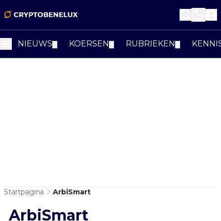
NIEUWS
KOERSEN
RUBRIEKEN
KENNI
▼
▼
▼
Startpagina
ArbiSmart
ArbiSmart