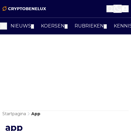
NIEUWS
KOERSEN
RUBRIEKEN
KENNI
▼
▼
▼
Startpagina
App
app