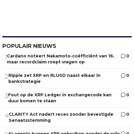
POPULAIR NIEUWS
Cardano noteert Nakamoto-coëfficiënt van 16,
0
1
maar recordclaim roept vragen op
Ripple zet XRP en RLUSD naast elkaar in
0
2
bankstrategie
Fout op de XRP Ledger in exchangecode kan
0
3
duur komen te staan
CLARITY Act nadert reces zonder bevestigde
0
4
Senaatsstemming
AI-agents kunnen XRP gebruiken zonder de prijs
0