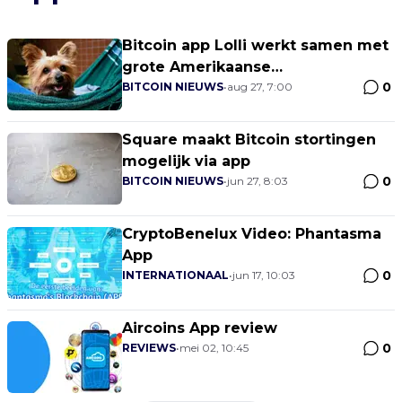
Bitcoin app Lolli werkt samen met
grote Amerikaanse
0
dierenwinkelketen
BITCOIN NIEUWS
•
aug 27, 7:00
Square maakt Bitcoin stortingen
mogelijk via app
0
BITCOIN NIEUWS
•
jun 27, 8:03
CryptoBenelux Video: Phantasma
App
0
INTERNATIONAAL
•
jun 17, 10:03
Aircoins App review
0
REVIEWS
•
mei 02, 10:45