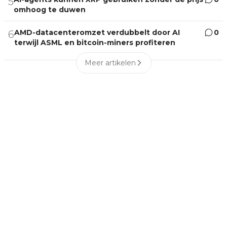
5
omhoog te duwen
AMD-datacenteromzet verdubbelt door AI
0
6
terwijl ASML en bitcoin-miners profiteren
Meer artikelen