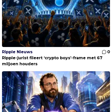
Ripple Nieuws
0
Ripple-jurist fileert ‘crypto boys’-frame met 67
miljoen houders