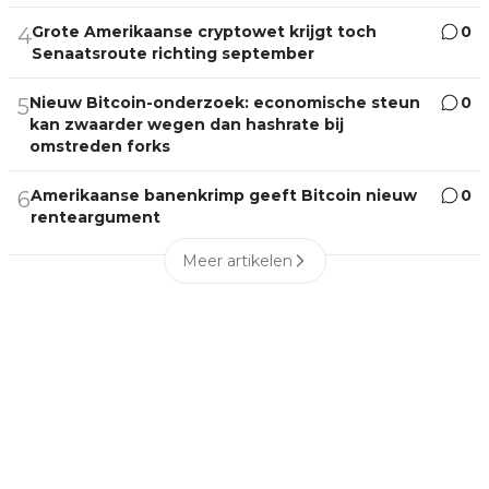
Grote Amerikaanse cryptowet krijgt toch
0
4
Senaatsroute richting september
Nieuw Bitcoin-onderzoek: economische steun
0
5
kan zwaarder wegen dan hashrate bij
omstreden forks
Amerikaanse banenkrimp geeft Bitcoin nieuw
0
6
renteargument
Meer artikelen