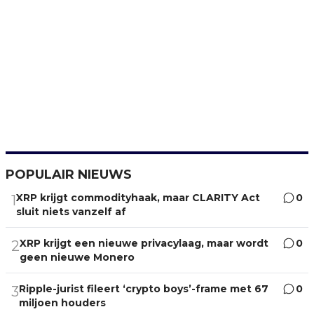
POPULAIR NIEUWS
XRP krijgt commodityhaak, maar CLARITY Act
0
1
sluit niets vanzelf af
XRP krijgt een nieuwe privacylaag, maar wordt
0
2
geen nieuwe Monero
Ripple-jurist fileert ‘crypto boys’-frame met 67
0
3
miljoen houders