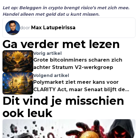
Let op: Beleggen in crypto brengt risico’s met zich mee.
Handel alleen met geld dat u kunt missen.
Max Latupeirissa
door
Ga verder met lezen
Vorig artikel
Grote bitcoinminers scharen zich
achter Stratum V2-werkgroep
Volgend artikel
Polymarket ziet meer kans voor
CLARITY Act, maar Senaat blijft de
Dit vind je misschien
echte test
ook leuk