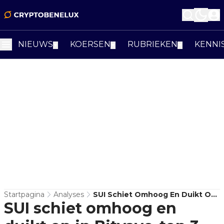
NIEUWS
KOERSEN
RUBRIEKEN
KENNI
▼
▼
▼
Startpagina
Analyses
SUI Schiet Omhoog En Duikt Op
SUI schiet omhoog en
In Bitvavo-Top 3