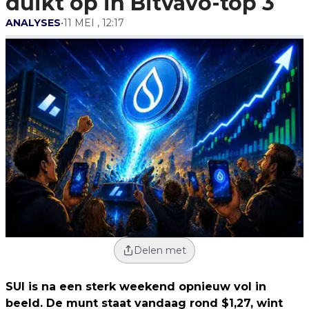
duikt op in Bitvavo-top 3
ANALYSES
•
11 MEI , 12:17
Delen met
SUI is na een sterk weekend opnieuw vol in
beeld. De munt staat vandaag rond $1,27, wint