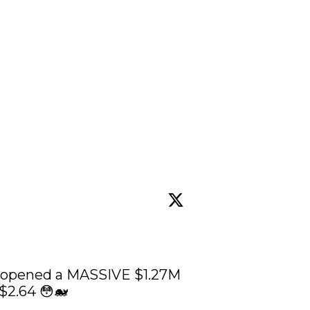
 $2.64 😳🐋
