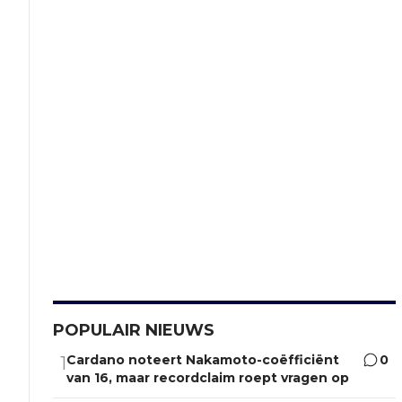
POPULAIR NIEUWS
Cardano noteert Nakamoto-coëfficiënt
0
1
van 16, maar recordclaim roept vragen op