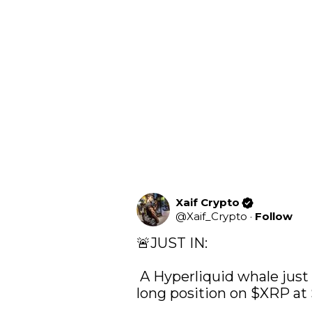
Xaif Crypto
@
Xaif_Crypto
·
Follow
🚨JUST IN:

 A Hyperliquid whale just opened a MASSIVE $1.27M 
long position on 
$XRP
 at