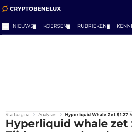
NIEUWS
KOERSEN
RUBRIEKEN
KENN
▼
▼
▼
Startpagina
Analyses
Hyperliquid Whale Zet $1,27 M
Hyperliquid whale zet 