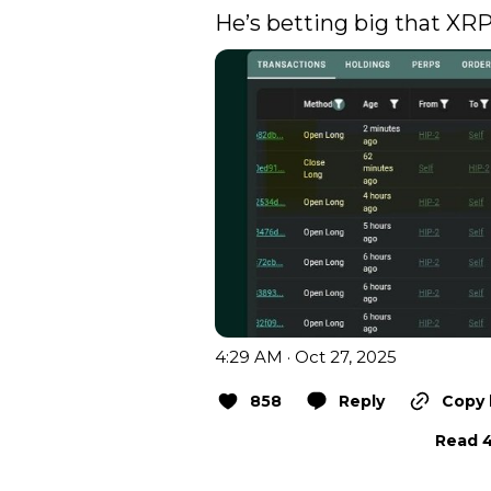
He’s betting big that XRP
4:29 AM · Oct 27, 2025
858
Reply
Copy 
Read 4