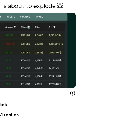
 is about to explode 💥 
link
1 replies