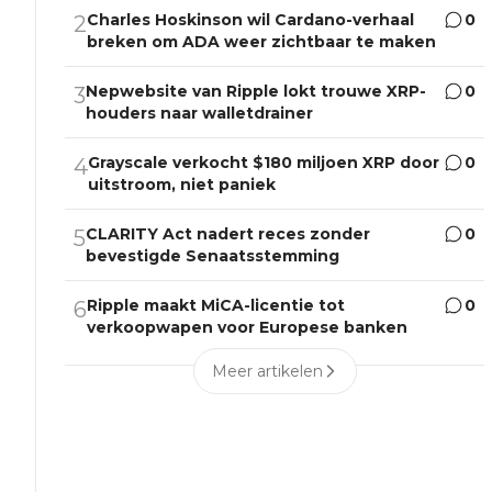
Charles Hoskinson wil Cardano-verhaal
0
2
breken om ADA weer zichtbaar te maken
Nepwebsite van Ripple lokt trouwe XRP-
0
3
houders naar walletdrainer
Grayscale verkocht $180 miljoen XRP door
0
4
uitstroom, niet paniek
CLARITY Act nadert reces zonder
0
5
bevestigde Senaatsstemming
Ripple maakt MiCA-licentie tot
0
6
verkoopwapen voor Europese banken
Meer artikelen