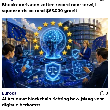
Bitcoin-derivaten zetten record neer terwijl
squeeze-risico rond $65.000 groeit
Europa
0
AI Act duwt blockchain richting bewijslaag voor
digitale herkomst