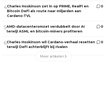
Charles Hoskinson zet in op PRIME, RealFi en
0
4
Bitcoin DeFi als route naar miljarden aan
Cardano-TVL
AMD-datacenteromzet verdubbelt door AI
0
5
terwijl ASML en bitcoin-miners profiteren
Charles Hoskinson wil Cardano-verhaal resetten
0
6
terwijl DeFi achterblijft bij rivalen
Meer artikelen