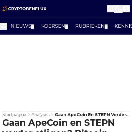
NIEUWS
KOERSEN
RUBRIEKEN
KENNI
▼
▼
▼
Startpagina
Analyses
Gaan ApeCoin En STEPN Verder
Gaan ApeCoin en STEPN
Stijgen? Bitcoin Volatiliteit Op
Komst!