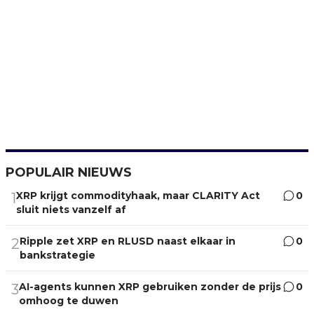
POPULAIR NIEUWS
XRP krijgt commodityhaak, maar CLARITY Act
0
1
sluit niets vanzelf af
Ripple zet XRP en RLUSD naast elkaar in
0
2
bankstrategie
AI-agents kunnen XRP gebruiken zonder de prijs
0
3
omhoog te duwen