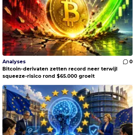
Analyses
0
Bitcoin-derivaten zetten record neer terwijl
squeeze-risico rond $65.000 groeit