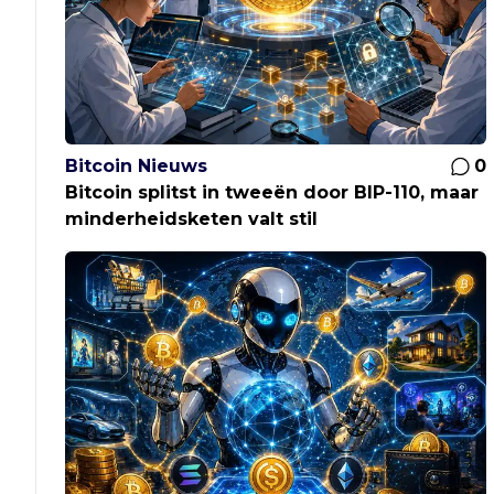
Bitcoin Nieuws
0
Bitcoin splitst in tweeën door BIP-110, maar
minderheidsketen valt stil