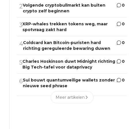
Volgende cryptobullmarkt kan buiten
0
2
crypto zelf beginnen
XRP-whales trekken tokens weg, maar
0
3
spotvraag zakt hard
Coldcard kan Bitcoin-puristen hard
0
4
richting gereguleerde bewaring duwen
Charles Hoskinson duwt Midnight richting
0
5
Big Tech-tafel voor dataprivacy
Sui bouwt quantumveilige wallets zonder
0
6
nieuwe seed phrase
Meer artikelen