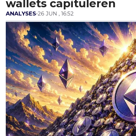
wallets capituleren
ANALYSES
•
26 JUN , 16:52