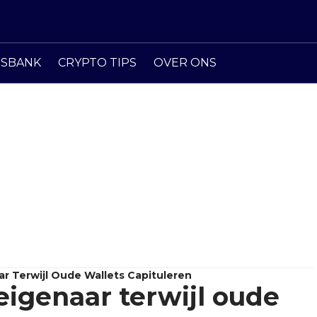
ISBANK
CRYPTO TIPS
OVER ONS
r Terwijl Oude Wallets Capituleren
eigenaar terwijl oude