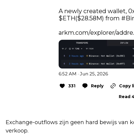
$ETH
($28.58M) from 
#Bi
arkm.com/explorer/addre
6:52 AM · Jun 25, 2026
331
Reply
Copy l
Read 4
Exchange-outflows zijn geen hard bewijs van ko
verkoop.