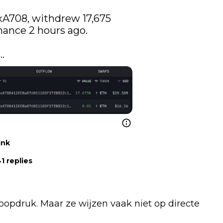
A newly created wallet, 0xA708, withdrew 17,675 
nance
 2 hours ago.

…
ink
1 replies
opdruk. Maar ze wijzen vaak niet op directe