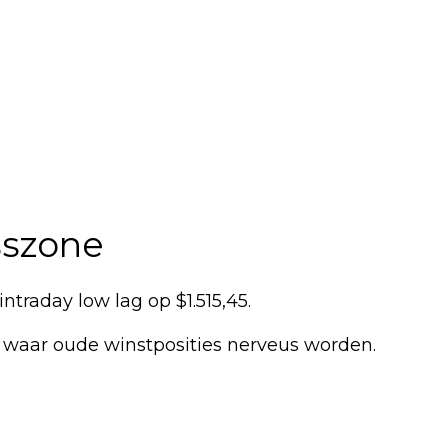
sszone
ntraday low lag op $1.515,45.
ne waar oude winstposities nerveus worden.