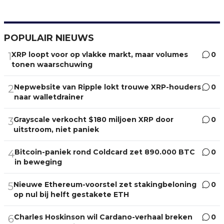
POPULAIR NIEUWS
XRP loopt voor op vlakke markt, maar volumes
0
1
tonen waarschuwing
Nepwebsite van Ripple lokt trouwe XRP-houders
0
2
naar walletdrainer
Grayscale verkocht $180 miljoen XRP door
0
3
uitstroom, niet paniek
Bitcoin-paniek rond Coldcard zet 890.000 BTC
0
4
in beweging
Nieuwe Ethereum-voorstel zet stakingbeloning
0
5
op nul bij helft gestakete ETH
Charles Hoskinson wil Cardano-verhaal breken
0
6