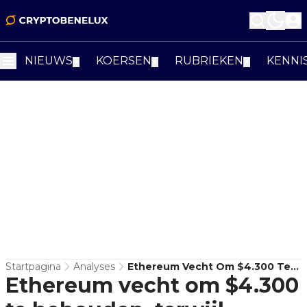
NIEUWS
KOERSEN
RUBRIEKEN
KENNI
▼
▼
▼
Startpagina
Analyses
Ethereum Vecht Om $4.300 Te
Ethereum vecht om $4.300
Behouden, Terwijl Fundamenten
Sterker Blijven Worden