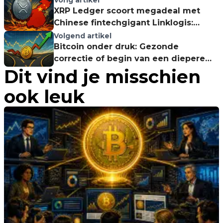
Vorig artikel
XRP Ledger scoort megadeal met
Chinese fintechgigant Linklogis:
Boost voor digitale supply chain
Volgend artikel
Bitcoin onder druk: Gezonde
correctie of begin van een diepere
Dit vind je misschien
daling
ook leuk