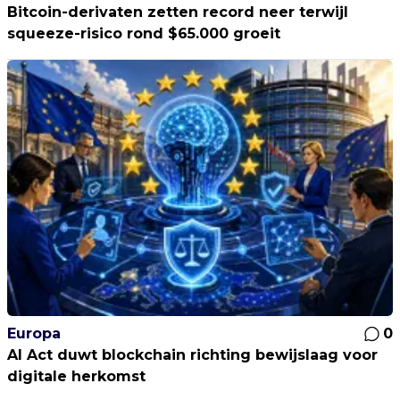
Bitcoin-derivaten zetten record neer terwijl
squeeze-risico rond $65.000 groeit
Europa
0
AI Act duwt blockchain richting bewijslaag voor
digitale herkomst