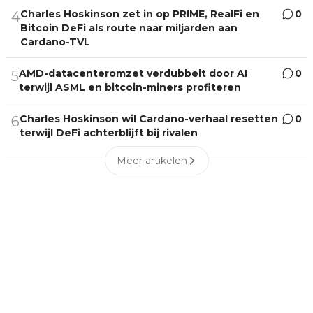
Charles Hoskinson zet in op PRIME, RealFi en
0
4
Bitcoin DeFi als route naar miljarden aan
Cardano-TVL
AMD-datacenteromzet verdubbelt door AI
0
5
terwijl ASML en bitcoin-miners profiteren
Charles Hoskinson wil Cardano-verhaal resetten
0
6
terwijl DeFi achterblijft bij rivalen
Meer artikelen