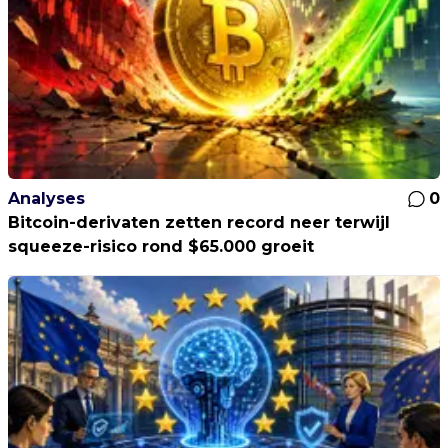
Analyses
0
Bitcoin-derivaten zetten record neer terwijl
squeeze-risico rond $65.000 groeit