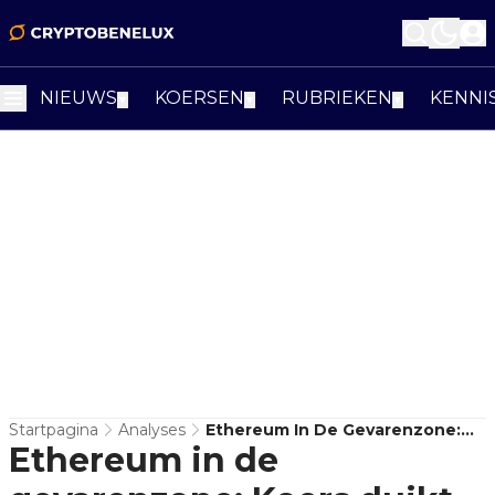
NIEUWS
KOERSEN
RUBRIEKEN
KENNI
▼
▼
▼
Startpagina
Analyses
Ethereum In De Gevarenzone:
Ethereum in de
Koers Duikt Onder $1.800 En
$1.000 Loert..