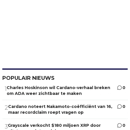
POPULAIR NIEUWS
Charles Hoskinson wil Cardano-verhaal breken
0
1
om ADA weer zichtbaar te maken
Cardano noteert Nakamoto-coëfficiënt van 16,
0
2
maar recordclaim roept vragen op
Grayscale verkocht $180 miljoen XRP door
0
3