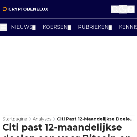
NIEUWS
KOERSEN
RUBRIEKEN
KENNI
▼
▼
▼
Startpagina
Analyses
Citi Past 12-Maandelijkse Doelen
Citi past 12-maandelijkse
Aan Voor Bitcoin En Ethereum