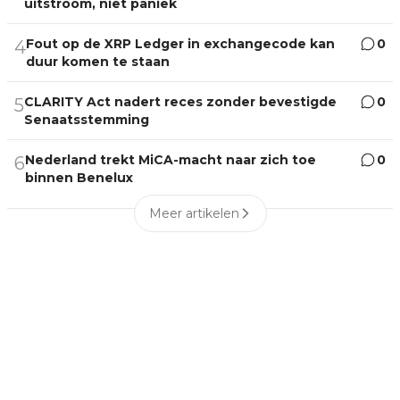
uitstroom, niet paniek
Fout op de XRP Ledger in exchangecode kan
0
4
duur komen te staan
CLARITY Act nadert reces zonder bevestigde
0
5
Senaatsstemming
Nederland trekt MiCA-macht naar zich toe
0
6
binnen Benelux
Meer artikelen