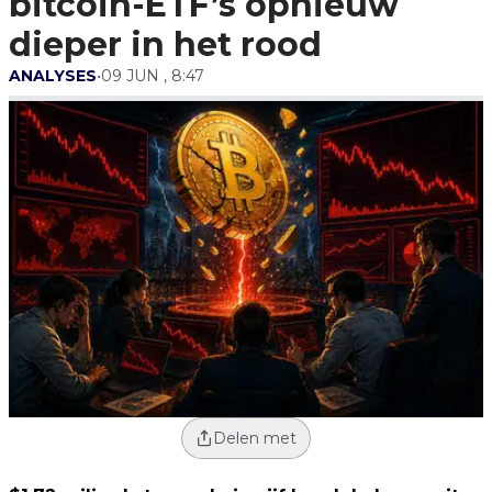
bitcoin-ETF’s opnieuw
dieper in het rood
ANALYSES
•
09 JUN , 8:47
Delen met