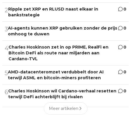
Ripple zet XRP en RLUSD naast elkaar in
0
2
bankstrategie
AI-agents kunnen XRP gebruiken zonder de prijs
0
3
omhoog te duwen
Charles Hoskinson zet in op PRIME, RealFi en
0
4
Bitcoin DeFi als route naar miljarden aan
Cardano-TVL
AMD-datacenteromzet verdubbelt door AI
0
5
terwijl ASML en bitcoin-miners profiteren
Charles Hoskinson wil Cardano-verhaal resetten
0
6
terwijl DeFi achterblijft bij rivalen
Meer artikelen