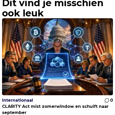
Dit vind je misschien
ook leuk
Internationaal
0
CLARITY Act mist zomerwindow en schuift naar
september