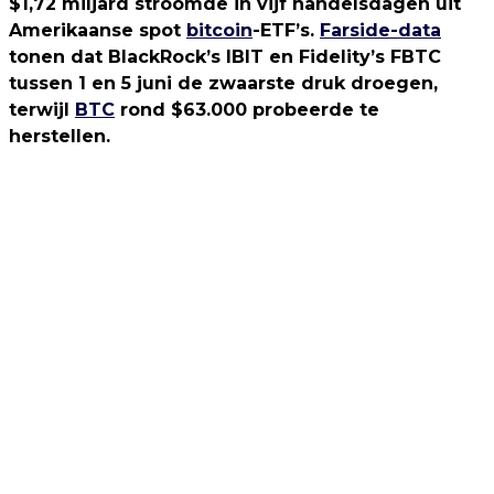
$1,72 miljard stroomde in vijf handelsdagen uit
Amerikaanse spot
bitcoin
-ETF’s.
Farside-data
tonen dat BlackRock’s IBIT en Fidelity’s FBTC
tussen 1 en 5 juni de zwaarste druk droegen,
terwijl
BTC
rond $63.000 probeerde te
herstellen.