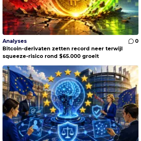
Analyses
0
Bitcoin-derivaten zetten record neer terwijl
squeeze-risico rond $65.000 groeit