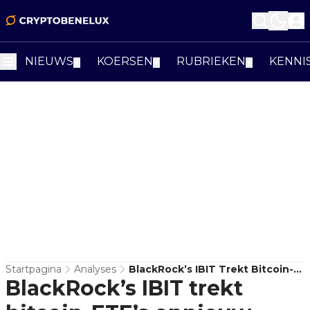
NIEUWS
KOERSEN
RUBRIEKEN
KENNI
▼
▼
▼
Startpagina
Analyses
BlackRock’s IBIT Trekt Bitcoin-
BlackRock’s IBIT trekt
ETF’s Opnieuw Dieper In Het
Rood