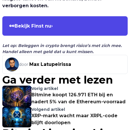
verborgen kosten.
👀
Bekijk Finst nu
›
Let op: Beleggen in crypto brengt risico’s met zich mee.
Handel alleen met geld dat u kunt missen.
Max Latupeirissa
door
Ga verder met lezen
Vorig artikel
Bitmine koopt 126.971 ETH bij en
nadert 5% van de Ethereum-voorraad
Volgend artikel
XRP-markt wacht maar XRPL-code
blijft doorlopen