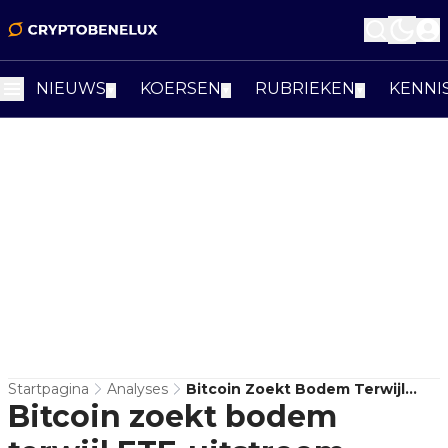
NIEUWS
KOERSEN
RUBRIEKEN
KENNI
▼
▼
▼
Startpagina
Analyses
Bitcoin Zoekt Bodem Terwijl
Bitcoin zoekt bodem
ETF-Uitstroom Herstel Blijft
Remmen