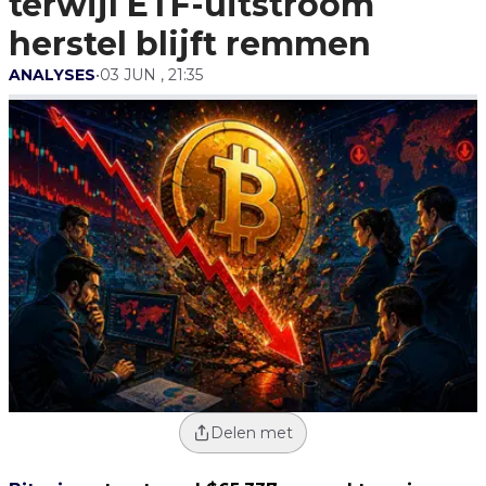
terwijl ETF-uitstroom
herstel blijft remmen
ANALYSES
•
03 JUN , 21:35
Delen met