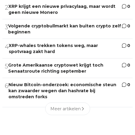
XRP krijgt een nieuwe privacylaag, maar wordt
0
2
geen nieuwe Monero
Volgende cryptobullmarkt kan buiten crypto zelf
0
3
beginnen
XRP-whales trekken tokens weg, maar
0
4
spotvraag zakt hard
Grote Amerikaanse cryptowet krijgt toch
0
5
Senaatsroute richting september
Nieuw Bitcoin-onderzoek: economische steun
0
6
kan zwaarder wegen dan hashrate bij
omstreden forks
Meer artikelen