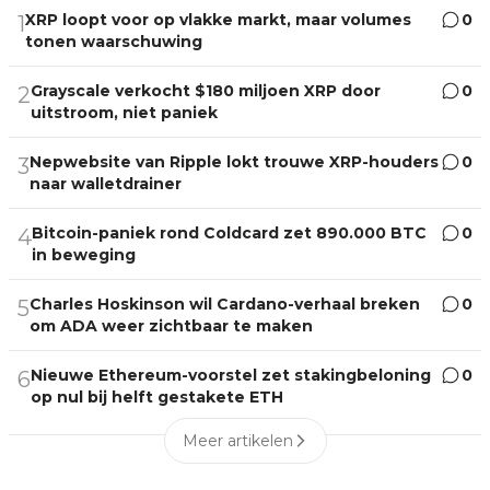
XRP loopt voor op vlakke markt, maar volumes
0
1
tonen waarschuwing
Grayscale verkocht $180 miljoen XRP door
0
2
uitstroom, niet paniek
Nepwebsite van Ripple lokt trouwe XRP-houders
0
3
naar walletdrainer
Bitcoin-paniek rond Coldcard zet 890.000 BTC
0
4
in beweging
Charles Hoskinson wil Cardano-verhaal breken
0
5
om ADA weer zichtbaar te maken
Nieuwe Ethereum-voorstel zet stakingbeloning
0
6
op nul bij helft gestakete ETH
Meer artikelen