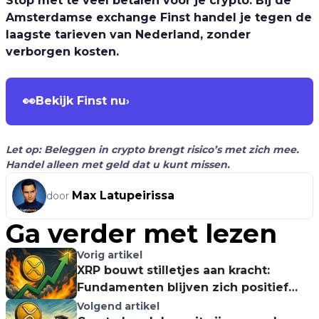
Stop met te veel betalen voor je crypto. Bij de
Amsterdamse exchange Finst handel je tegen de
laagste tarieven van Nederland, zonder
verborgen kosten.
👀
Bekijk Finst nu
›
Let op: Beleggen in crypto brengt risico’s met zich mee.
Handel alleen met geld dat u kunt missen.
Max Latupeirissa
door
Ga verder met lezen
Vorig artikel
XRP bouwt stilletjes aan kracht:
Fundamenten blijven zich positief
ontwikkelen
Volgend artikel