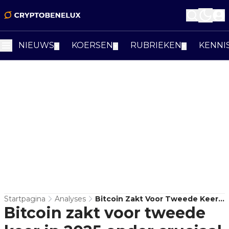
NIEUWS
KOERSEN
RUBRIEKEN
KENNI
▼
▼
▼
Startpagina
Analyses
Bitcoin Zakt Voor Tweede Keer
Bitcoin zakt voor tweede
In 2025 Onder Cruciaal Niveau:
Gaat De Koers Naar $86.000?