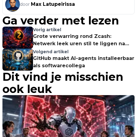
Max Latupeirissa
door
Ga verder met lezen
Vorig artikel
Grote verwarring rond Zcash:
Netwerk leek uren stil te liggen na
noodupgrade door 'soundness bug'
Volgend artikel
GitHub maakt AI-agents installeerbaar
als softwarecollega
Dit vind je misschien
ook leuk