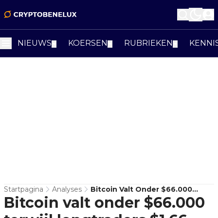
NIEUWS
KOERSEN
RUBRIEKEN
KENNI
▼
▼
▼
Startpagina
Analyses
Bitcoin Valt Onder $66.000
Bitcoin valt onder $66.000
Terwijl Longtraders $1,66 Miljard
Verliezen