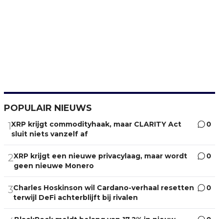
POPULAIR NIEUWS
XRP krijgt commodityhaak, maar CLARITY Act
0
1
sluit niets vanzelf af
XRP krijgt een nieuwe privacylaag, maar wordt
0
2
geen nieuwe Monero
Charles Hoskinson wil Cardano-verhaal resetten
0
3
terwijl DeFi achterblijft bij rivalen