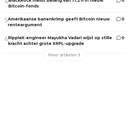
BlackRock meldt belang van 17,2% in nieuw
0
4
Bitcoin-fonds
Amerikaanse banenkrimp geeft Bitcoin nieuw
0
5
renteargument
RippleX-engineer Mayukha Vadari wijst op stille
0
6
kracht achter grote XRPL-upgrade
Meer artikelen