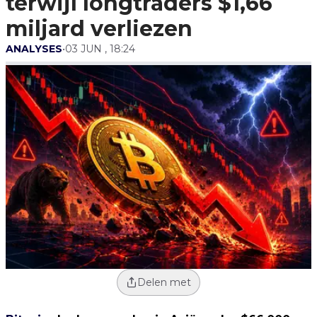
terwijl longtraders $1,66
miljard verliezen
ANALYSES
•
03 JUN , 18:24
Delen met