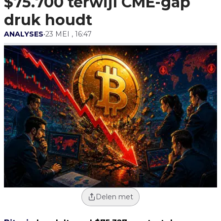
$75.700 terwijl CME-gap
druk houdt
ANALYSES
•
23 MEI , 16:47
Delen met