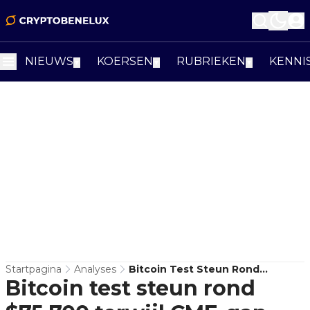
NIEUWS
KOERSEN
RUBRIEKEN
KENNI
▼
▼
▼
Startpagina
Analyses
Bitcoin Test Steun Rond
Bitcoin test steun rond
$75.700 Terwijl CME-Gap Druk
Houdt