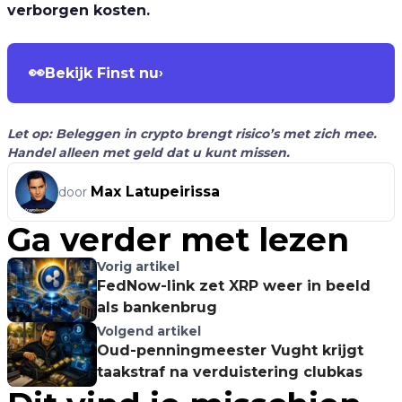
verborgen kosten.
👀
Bekijk Finst nu
›
Let op: Beleggen in crypto brengt risico’s met zich mee.
Handel alleen met geld dat u kunt missen.
Max Latupeirissa
door
Ga verder met lezen
Vorig artikel
FedNow-link zet XRP weer in beeld
als bankenbrug
Volgend artikel
Oud-penningmeester Vught krijgt
taakstraf na verduistering clubkas