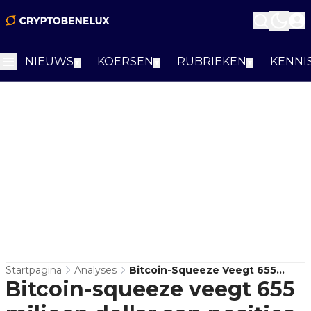
NIEUWS
KOERSEN
RUBRIEKEN
KENNI
▼
▼
▼
Startpagina
Analyses
Bitcoin-Squeeze Veegt 655
Bitcoin-squeeze veegt 655
Miljoen Dollar Aan Posities Weg