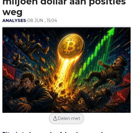
miljoen dollar aan posities
weg
ANALYSES
•
08 JUN , 15:04
Delen met