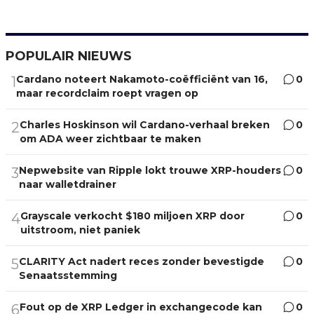
POPULAIR NIEUWS
Cardano noteert Nakamoto-coëfficiënt van 16,
0
1
maar recordclaim roept vragen op
Charles Hoskinson wil Cardano-verhaal breken
0
2
om ADA weer zichtbaar te maken
Nepwebsite van Ripple lokt trouwe XRP-houders
0
3
naar walletdrainer
Grayscale verkocht $180 miljoen XRP door
0
4
uitstroom, niet paniek
CLARITY Act nadert reces zonder bevestigde
0
5
Senaatsstemming
Fout op de XRP Ledger in exchangecode kan
0
6