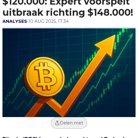
$120.000: Expert voorspelt
uitbraak richting $148.000!
ANALYSES
•
10 AUG 2025, 17:34
Delen met