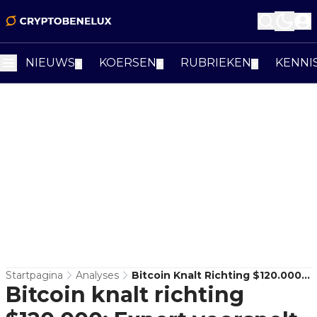
NIEUWS
KOERSEN
RUBRIEKEN
KENNI
▼
▼
▼
Startpagina
Analyses
Bitcoin Knalt Richting $120.000:
Bitcoin knalt richting
Expert Voorspelt Uitbraak
Richting $148.000!