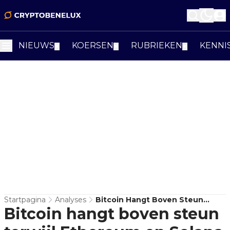
NIEUWS
KOERSEN
RUBRIEKEN
KENNI
▼
▼
▼
Startpagina
Analyses
Bitcoin Hangt Boven Steun
Bitcoin hangt boven steun
Terwijl Ethereum En Solana
Sterker Ogen