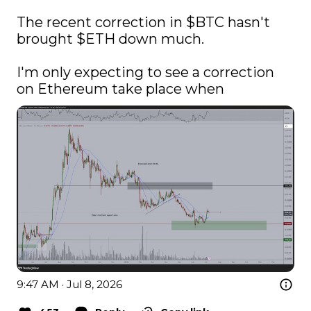
The recent correction in 
$BTC
 hasn't 
brought 
$ETH
 down much.

I'm only expecting to see a correction 
on Ethereum take place when
9:47 AM · Jul 8, 2026