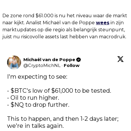
De zone rond $61.000 is nu het niveau waar de markt
naar kijkt. Analist Michaël van de Poppe
wees
in zijn
marktupdates op die regio als belangrijk steunpunt,
juist nu risicovolle assets last hebben van macrodruk.
Michaël van de Poppe
@
CryptoMichNL
·
Follow
I'm expecting to see:

- 
$BTC
's low of $61,000 to be tested.

- Oil to run higher.

- 
$NQ
 to drop further.

This to happen, and then 1-2 days later; 
we're in talks again. 
