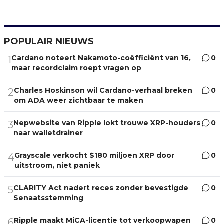
POPULAIR NIEUWS
Cardano noteert Nakamoto-coëfficiënt van 16,
0
1
maar recordclaim roept vragen op
Charles Hoskinson wil Cardano-verhaal breken
0
2
om ADA weer zichtbaar te maken
Nepwebsite van Ripple lokt trouwe XRP-houders
0
3
naar walletdrainer
Grayscale verkocht $180 miljoen XRP door
0
4
uitstroom, niet paniek
CLARITY Act nadert reces zonder bevestigde
0
5
Senaatsstemming
Ripple maakt MiCA-licentie tot verkoopwapen
0
6