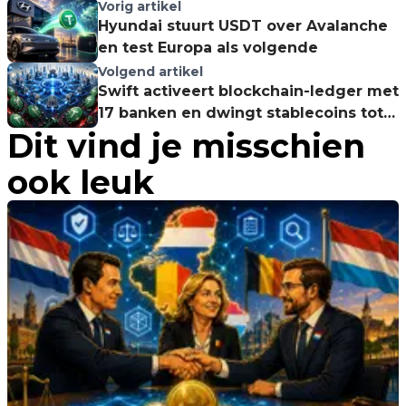
Vorig artikel
Hyundai stuurt USDT over Avalanche
en test Europa als volgende
Volgend artikel
Swift activeert blockchain-ledger met
17 banken en dwingt stablecoins tot
Dit vind je misschien
nieuw gevecht
ook leuk