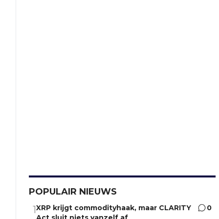
POPULAIR NIEUWS
XRP krijgt commodityhaak, maar CLARITY
0
1
Act sluit niets vanzelf af