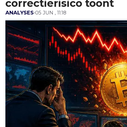
correctierisico toont
ANALYSES
•
05 JUN , 11:18