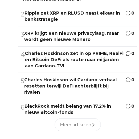
Ripple zet XRP en RLUSD naast elkaar in
0
2
bankstrategie
XRP krijgt een nieuwe privacylaag, maar
0
3
wordt geen nieuwe Monero
Charles Hoskinson zet in op PRIME, RealFi
0
4
en Bitcoin DeFi als route naar miljarden
aan Cardano-TVL
Charles Hoskinson wil Cardano-verhaal
0
5
resetten terwijl DeFi achterblijft bij
rivalen
BlackRock meldt belang van 17,2% in
0
6
nieuw Bitcoin-fonds
Meer artikelen