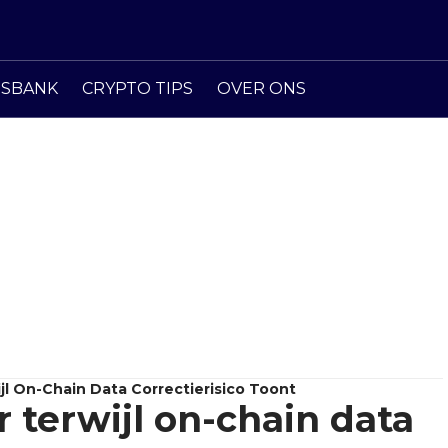
ISBANK
CRYPTO TIPS
OVER ONS
ijl On-Chain Data Correctierisico Toont
r terwijl on-chain data