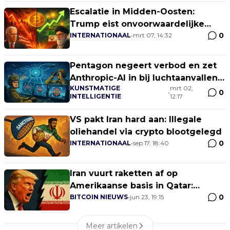
Escalatie in Midden-Oosten:
Trump eist onvoorwaardelijke
0
overgave Iran, BTC houdt stand
INTERNATIONAAL
•
mrt 07, 14:32
rond $68.000
Pentagon negeert verbod en zet
Anthropic-AI in bij luchtaanvallen
KUNSTMATIGE
mrt 02,
op Iran
0
•
INTELLIGENTIE
12:17
VS pakt Iran hard aan: Illegale
oliehandel via crypto blootgelegd
0
INTERNATIONAAL
•
sep 17, 18:40
Iran vuurt raketten af op
Amerikaanse basis in Qatar:
0
Bitcoin reageert met daling onder
BITCOIN NIEUWS
•
jun 23, 19:15
$100.000
Meer artikelen