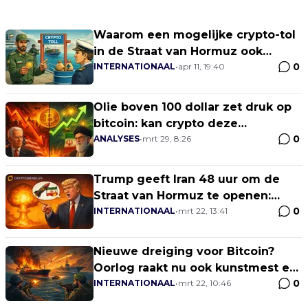
Waarom een mogelijke crypto-tol
in de Straat van Hormuz ook
0
Rotterdam en Antwerpen raakt
INTERNATIONAAL
•
apr 11, 19:40
Olie boven 100 dollar zet druk op
bitcoin: kan crypto deze
0
macrostorm doorstaan?
ANALYSES
•
mrt 29, 8:26
Trump geeft Iran 48 uur om de
Straat van Hormuz te openen:
0
waarom Europese beurzen en
INTERNATIONAAL
•
mrt 22, 13:41
Bitcoin dalen
Nieuwe dreiging voor Bitcoin?
Oorlog raakt nu ook kunstmest en
0
voedselprijzen
INTERNATIONAAL
•
mrt 22, 10:46