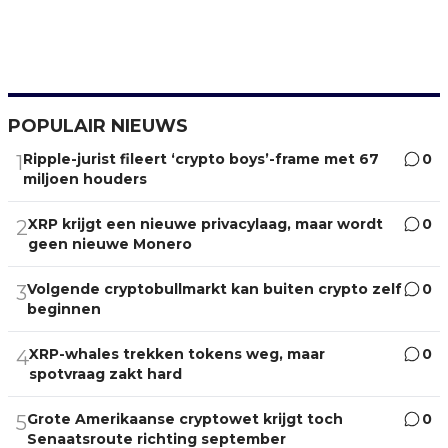
POPULAIR NIEUWS
Ripple-jurist fileert ‘crypto boys’-frame met 67
0
1
miljoen houders
XRP krijgt een nieuwe privacylaag, maar wordt
0
2
geen nieuwe Monero
Volgende cryptobullmarkt kan buiten crypto zelf
0
3
beginnen
XRP-whales trekken tokens weg, maar
0
4
spotvraag zakt hard
Grote Amerikaanse cryptowet krijgt toch
0
5
Senaatsroute richting september