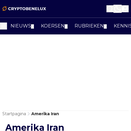
NIEUWS
KOERSEN
RUBRIEKEN
KENNI
▼
▼
▼
Startpagina
Amerika Iran
Amerika Iran