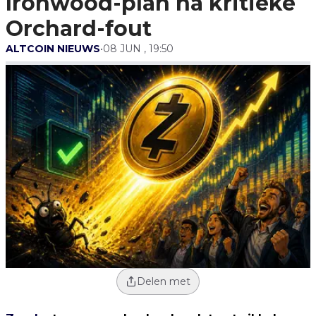
Ironwood-plan na kritieke
Orchard-fout
ALTCOIN NIEUWS
•
08 JUN , 19:50
Delen met