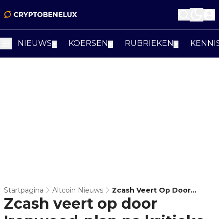
NIEUWS
KOERSEN
RUBRIEKEN
KENNI
▼
▼
▼
Startpagina
Altcoin Nieuws
Zcash Veert Op Door
Zcash veert op door
Ironwood-Plan Na Kritieke
Orchard-Fout