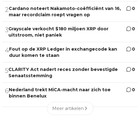
Cardano noteert Nakamoto-coëfficiënt van 16,
0
2
maar recordclaim roept vragen op
Grayscale verkocht $180 miljoen XRP door
0
3
uitstroom, niet paniek
Fout op de XRP Ledger in exchangecode kan
0
4
duur komen te staan
CLARITY Act nadert reces zonder bevestigde
0
5
Senaatsstemming
Nederland trekt MiCA-macht naar zich toe
0
6
binnen Benelux
Meer artikelen