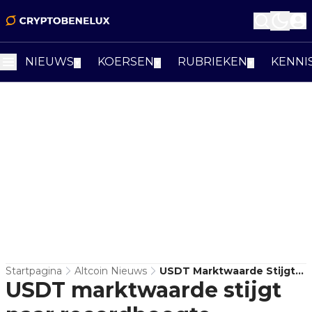
NIEUWS
KOERSEN
RUBRIEKEN
KENNI
▼
▼
▼
Startpagina
Altcoin Nieuws
USDT Marktwaarde Stijgt
USDT marktwaarde stijgt
Naar Recordhoogte