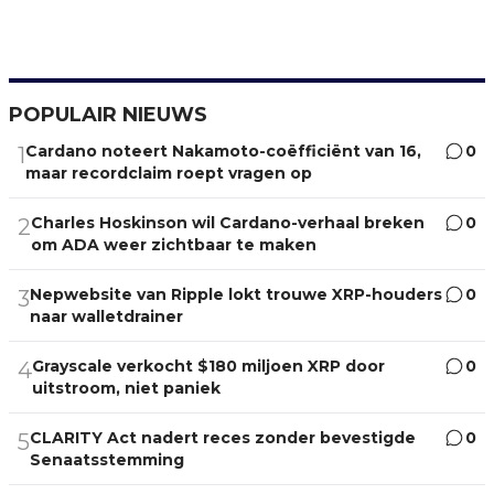
POPULAIR NIEUWS
Cardano noteert Nakamoto-coëfficiënt van 16,
0
1
maar recordclaim roept vragen op
Charles Hoskinson wil Cardano-verhaal breken
0
2
om ADA weer zichtbaar te maken
Nepwebsite van Ripple lokt trouwe XRP-houders
0
3
naar walletdrainer
Grayscale verkocht $180 miljoen XRP door
0
4
uitstroom, niet paniek
CLARITY Act nadert reces zonder bevestigde
0
5
Senaatsstemming