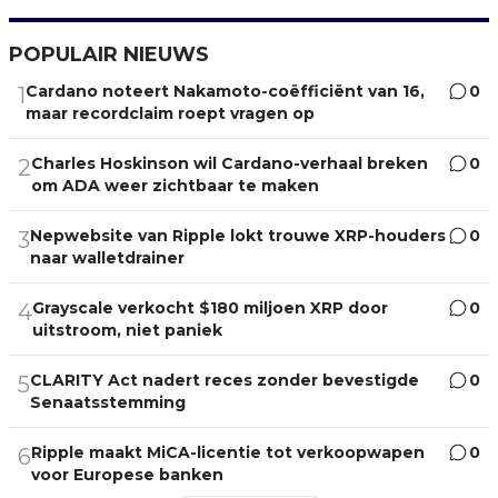
POPULAIR NIEUWS
Cardano noteert Nakamoto-coëfficiënt van 16,
0
1
maar recordclaim roept vragen op
Charles Hoskinson wil Cardano-verhaal breken
0
2
om ADA weer zichtbaar te maken
Nepwebsite van Ripple lokt trouwe XRP-houders
0
3
naar walletdrainer
Grayscale verkocht $180 miljoen XRP door
0
4
uitstroom, niet paniek
CLARITY Act nadert reces zonder bevestigde
0
5
Senaatsstemming
Ripple maakt MiCA-licentie tot verkoopwapen
0
6
voor Europese banken