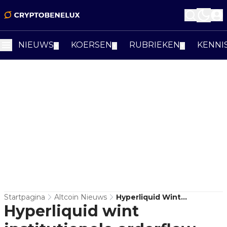
NIEUWS
KOERSEN
RUBRIEKEN
KENNI
▼
▼
▼
Startpagina
Altcoin Nieuws
Hyperliquid Wint
Hyperliquid wint
Institutionele Orderflow
Terwijl Ethereum Afkoelt