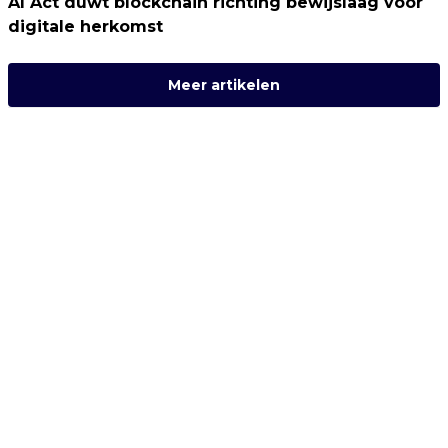
AI Act duwt blockchain richting bewijslaag voor
digitale herkomst
Meer artikelen