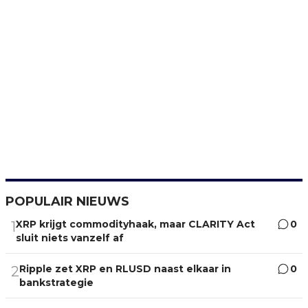
POPULAIR NIEUWS
XRP krijgt commodityhaak, maar CLARITY Act
0
1
sluit niets vanzelf af
Ripple zet XRP en RLUSD naast elkaar in
0
2
bankstrategie