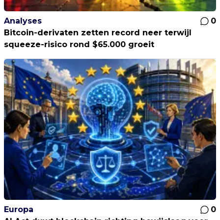
Analyses
0
Bitcoin-derivaten zetten record neer terwijl
squeeze-risico rond $65.000 groeit
Europa
0