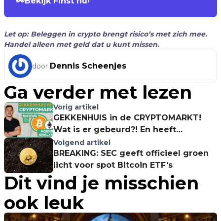
👀
Bekijk Finst nu
›
Let op: Beleggen in crypto brengt risico’s met zich mee.
Handel alleen met geld dat u kunt missen.
Dennis Scheenjes
door
Ga verder met lezen
Vorig artikel
GEKKENHUIS in de CRYPTOMARKT!
Wat is er gebeurd?! En heeft
Ethereum DE BODEM gezien?! Naar
Volgend artikel
$3.580!
BREAKING: SEC geeft officieel groen
licht voor spot Bitcoin ETF's
Dit vind je misschien
ook leuk