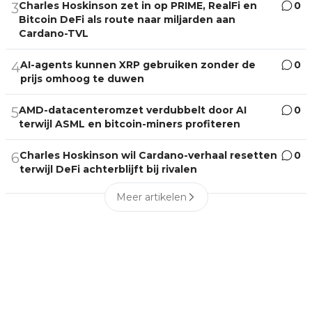
Charles Hoskinson zet in op PRIME, RealFi en
0
3
Bitcoin DeFi als route naar miljarden aan
Cardano-TVL
AI-agents kunnen XRP gebruiken zonder de
0
4
prijs omhoog te duwen
AMD-datacenteromzet verdubbelt door AI
0
5
terwijl ASML en bitcoin-miners profiteren
Charles Hoskinson wil Cardano-verhaal resetten
0
6
terwijl DeFi achterblijft bij rivalen
Meer artikelen