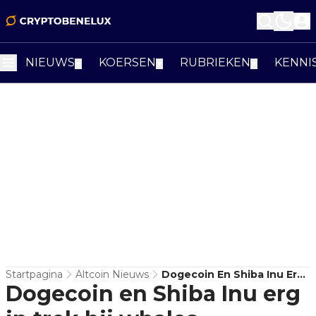
NIEUWS
KOERSEN
RUBRIEKEN
KENNI
▼
▼
▼
Startpagina
Altcoin Nieuws
Dogecoin En Shiba Inu Erg
Dogecoin en Shiba Inu erg
In Trek Bij Whales