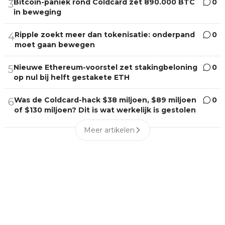
Bitcoin-paniek rond Coldcard zet 890.000 BTC
0
3
in beweging
Ripple zoekt meer dan tokenisatie: onderpand
0
4
moet gaan bewegen
Nieuwe Ethereum-voorstel zet stakingbeloning
0
5
op nul bij helft gestakete ETH
Was de Coldcard-hack $38 miljoen, $89 miljoen
0
6
of $130 miljoen? Dit is wat werkelijk is gestolen
Meer artikelen