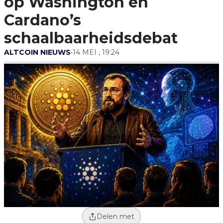
op Washington én
Schaalbaarheidsdebat
Cardano’s
schaalbaarheidsdebat
ALTCOIN NIEUWS
•
14 MEI , 19:24
Delen met