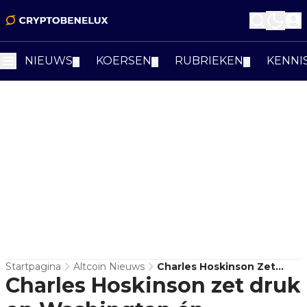
NIEUWS
KOERSEN
RUBRIEKEN
KENNI
▼
▼
▼
Startpagina
Altcoin Nieuws
Charles Hoskinson Zet
Charles Hoskinson zet druk
Druk Op Washington Én
Cardano’s