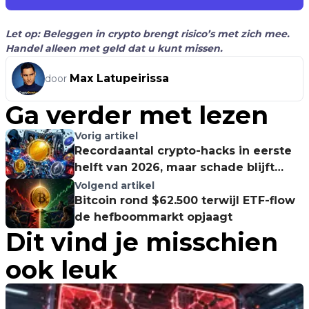
Let op: Beleggen in crypto brengt risico’s met zich mee.
Handel alleen met geld dat u kunt missen.
Max Latupeirissa
door
Ga verder met lezen
Vorig artikel
Recordaantal crypto-hacks in eerste
helft van 2026, maar schade blijft
onder 1 miljard dollar
Volgend artikel
Bitcoin rond $62.500 terwijl ETF-flow
de hefboommarkt opjaagt
Dit vind je misschien
ook leuk