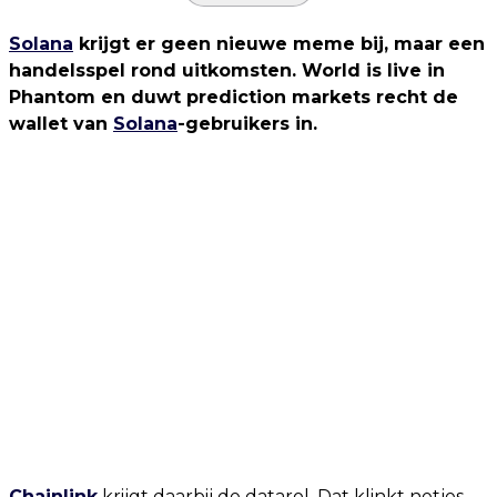
Solana
krijgt er geen nieuwe meme bij, maar een
handelsspel rond uitkomsten. World is live in
Phantom en duwt prediction markets recht de
wallet van
Solana
-gebruikers in.
Chainlink
krijgt daarbij de datarol. Dat klinkt netjes,