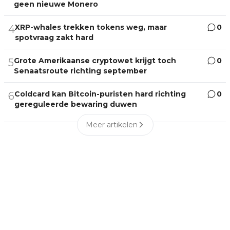
geen nieuwe Monero
XRP-whales trekken tokens weg, maar
0
4
spotvraag zakt hard
Grote Amerikaanse cryptowet krijgt toch
0
5
Senaatsroute richting september
Coldcard kan Bitcoin-puristen hard richting
0
6
gereguleerde bewaring duwen
Meer artikelen