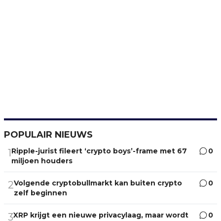
POPULAIR NIEUWS
Ripple-jurist fileert ‘crypto boys’-frame met 67
0
1
miljoen houders
Volgende cryptobullmarkt kan buiten crypto
0
2
zelf beginnen
XRP krijgt een nieuwe privacylaag, maar wordt
0
3