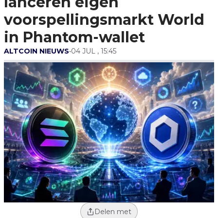
lanceren eigen
In Phantom-Wallet
voorspellingsmarkt World
in Phantom-wallet
ALTCOIN NIEUWS
•
04 JUL , 15:45
Delen met