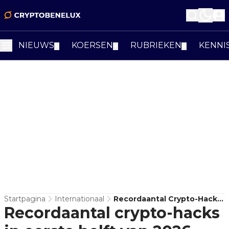
NIEUWS
KOERSEN
RUBRIEKEN
KENNI
▼
▼
▼
Startpagina
Internationaal
Recordaantal Crypto-Hacks
Recordaantal crypto-hacks
In Eerste Helft Van 2026,
Maar Schade Blijft Onder 1