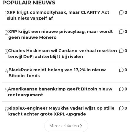
POPULAIR NIEUWS
XRP krijgt commodityhaak, maar CLARITY Act
0
1
sluit niets vanzelf af
XRP krijgt een nieuwe privacylaag, maar wordt
0
2
geen nieuwe Monero
Charles Hoskinson wil Cardano-verhaal resetten
0
3
terwijl DeFi achterblijft bij rivalen
BlackRock meldt belang van 17,2% in nieuw
0
4
Bitcoin-fonds
Amerikaanse banenkrimp geeft Bitcoin nieuw
0
5
renteargument
RippleX-engineer Mayukha Vadari wijst op stille
0
6
kracht achter grote XRPL-upgrade
Meer artikelen