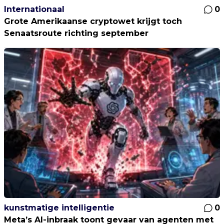
Internationaal
0
Grote Amerikaanse cryptowet krijgt toch
Senaatsroute richting september
kunstmatige intelligentie
0
Meta’s AI-inbraak toont gevaar van agenten met