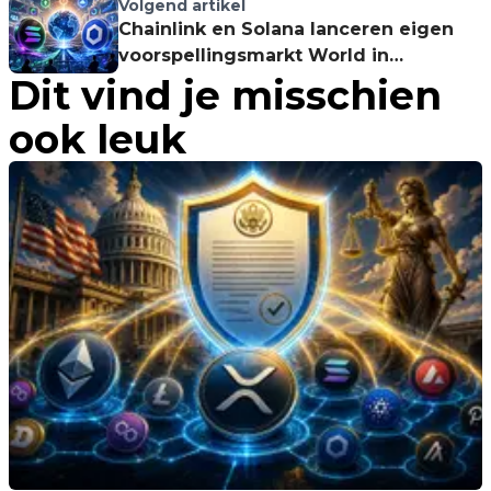
Volgend artikel
Chainlink en Solana lanceren eigen
voorspellingsmarkt World in
Dit vind je misschien
Phantom-wallet
ook leuk