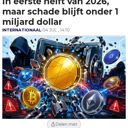
in eerste helft van 2026,
Miljard Dollar
maar schade blijft onder 1
miljard dollar
INTERNATIONAAL
•
04 JUL , 14:10
Delen met