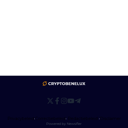
Privacybeleid
•
Correctiebeleid
•
Redactiebeleid
•
Disclaimer
Powered by Newsifier