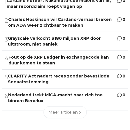
Cardano noteert Nakamoto-coëfficiënt van 16,
0
1
maar recordclaim roept vragen op
Charles Hoskinson wil Cardano-verhaal breken
0
2
om ADA weer zichtbaar te maken
Grayscale verkocht $180 miljoen XRP door
0
3
uitstroom, niet paniek
Fout op de XRP Ledger in exchangecode kan
0
4
duur komen te staan
CLARITY Act nadert reces zonder bevestigde
0
5
Senaatsstemming
Nederland trekt MiCA-macht naar zich toe
0
6
binnen Benelux
Meer artikelen