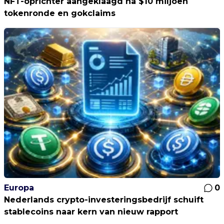
NFT-oprichter aangeklaagd na $10 miljoen
tokenronde en gokclaims
Europa
0
Nederlands crypto-investeringsbedrijf schuift
stablecoins naar kern van nieuw rapport