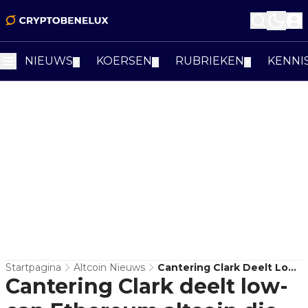
NIEUWS
KOERSEN
RUBRIEKEN
KENNI
▼
▼
▼
Startpagina
Altcoin Nieuws
Cantering Clark Deelt Low-
Cantering Clark deelt low-
Cap Ethereum Altcoin Die
Volgens Hem Gaat Stijgen