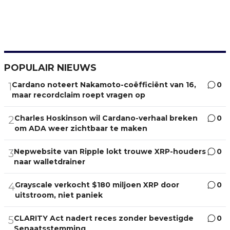
POPULAIR NIEUWS
Cardano noteert Nakamoto-coëfficiënt van 16,
0
1
maar recordclaim roept vragen op
Charles Hoskinson wil Cardano-verhaal breken
0
2
om ADA weer zichtbaar te maken
Nepwebsite van Ripple lokt trouwe XRP-houders
0
3
naar walletdrainer
Grayscale verkocht $180 miljoen XRP door
0
4
uitstroom, niet paniek
CLARITY Act nadert reces zonder bevestigde
0
5
Senaatsstemming