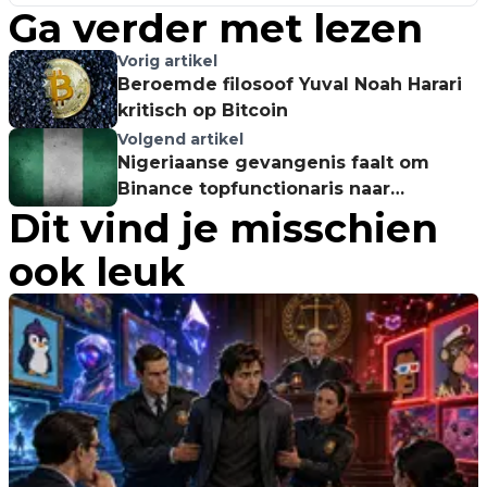
Ga verder met lezen
Vorig artikel
Beroemde filosoof Yuval Noah Harari
kritisch op Bitcoin
Volgend artikel
Nigeriaanse gevangenis faalt om
Binance topfunctionaris naar
Dit vind je misschien
rechtbank te brengen
ook leuk