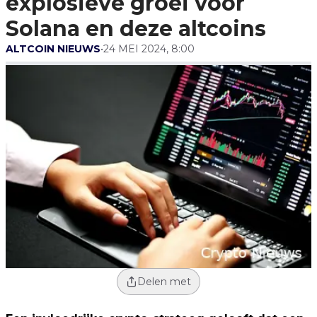
explosieve groei voor
Solana en deze altcoins
ALTCOIN NIEUWS
•
24 MEI 2024, 8:00
Delen met