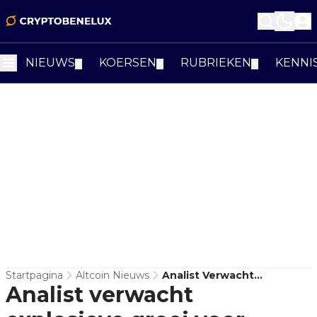
NIEUWS
KOERSEN
RUBRIEKEN
KENNI
▼
▼
▼
Startpagina
Altcoin Nieuws
Analist Verwacht
Analist verwacht
Explosieve Groei Voor
Solana En Deze Altcoins