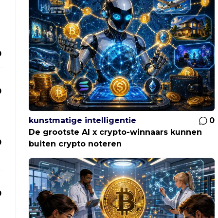
0
0
kunstmatige intelligentie
0
De grootste AI x crypto-winnaars kunnen
0
buiten crypto noteren
0