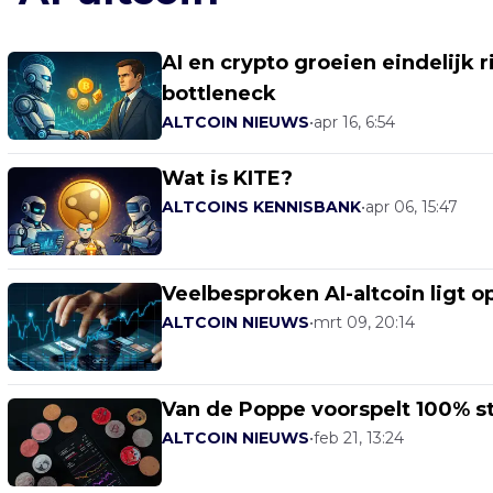
AI en crypto groeien eindelijk r
bottleneck
ALTCOIN NIEUWS
•
apr 16, 6:54
Wat is KITE?
ALTCOINS KENNISBANK
•
apr 06, 15:47
Veelbesproken AI-altcoin ligt 
ALTCOIN NIEUWS
•
mrt 09, 20:14
Van de Poppe voorspelt 100% st
ALTCOIN NIEUWS
•
feb 21, 13:24