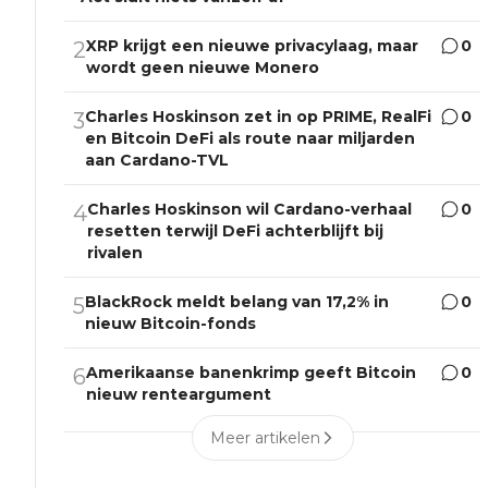
XRP krijgt een nieuwe privacylaag, maar
0
2
wordt geen nieuwe Monero
Charles Hoskinson zet in op PRIME, RealFi
0
3
en Bitcoin DeFi als route naar miljarden
aan Cardano-TVL
Charles Hoskinson wil Cardano-verhaal
0
4
resetten terwijl DeFi achterblijft bij
rivalen
BlackRock meldt belang van 17,2% in
0
5
nieuw Bitcoin-fonds
Amerikaanse banenkrimp geeft Bitcoin
0
6
nieuw renteargument
Meer artikelen