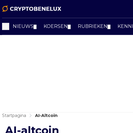
NIEUWS
KOERSEN
RUBRIEKEN
KENN
▼
▼
▼
Startpagina
AI-Altcoin
AI-altcoin