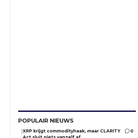
POPULAIR NIEUWS
XRP krijgt commodityhaak, maar CLARITY
0
1
Act sluit niets vanzelf af