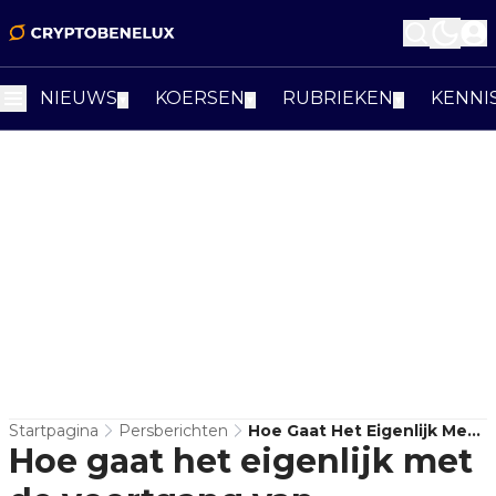
NIEUWS
KOERSEN
RUBRIEKEN
KENNI
▼
▼
▼
Startpagina
Persberichten
Hoe Gaat Het Eigenlijk Met
Hoe gaat het eigenlijk met
De Voortgang Van
Ethereum 2.0?