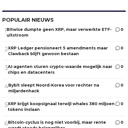
POPULAIR NIEUWS
Bitwise dumpte geen XRP, maar verwerkte ETF-
0
1
uitstroom
XRP Ledger pensioneert 5 amendments maar
0
2
Clawback blijft gewoon bestaan
AI-agenten sturen crypto-waarde mogelijk naar
0
3
chips en datacenters
Bybit sleept Noord-Korea voor rechter na
0
4
miljardenhack
XRP krijgt koopsignaal terwijl whales 380 miljoen
0
5
tokens inslaan
Bitcoin-cyclus is nog niet voorbij, maar rente
0
6
wordt steeds belangrijker