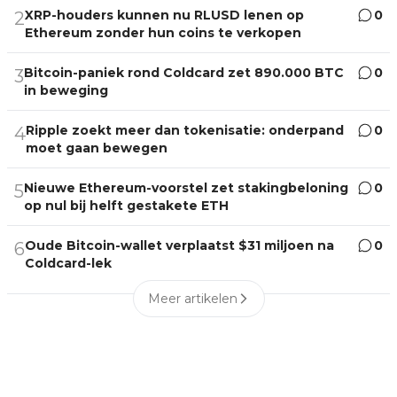
XRP-houders kunnen nu RLUSD lenen op
0
2
Ethereum zonder hun coins te verkopen
Bitcoin-paniek rond Coldcard zet 890.000 BTC
0
3
in beweging
Ripple zoekt meer dan tokenisatie: onderpand
0
4
moet gaan bewegen
Nieuwe Ethereum-voorstel zet stakingbeloning
0
5
op nul bij helft gestakete ETH
Oude Bitcoin-wallet verplaatst $31 miljoen na
0
6
Coldcard-lek
Meer artikelen