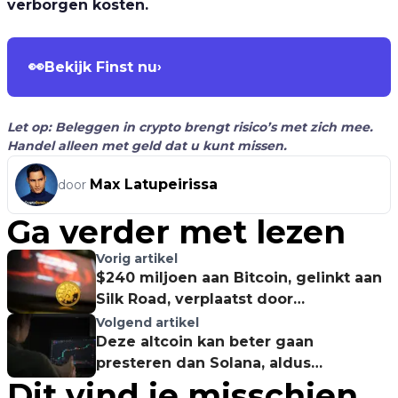
verborgen kosten.
👀
Bekijk Finst nu
›
Let op: Beleggen in crypto brengt risico’s met zich mee.
Handel alleen met geld dat u kunt missen.
Max Latupeirissa
door
Ga verder met lezen
Vorig artikel
$240 miljoen aan Bitcoin, gelinkt aan
Silk Road, verplaatst door
Amerikaanse overheid
Volgend artikel
Deze altcoin kan beter gaan
presteren dan Solana, aldus
Dit vind je misschien
Santiment