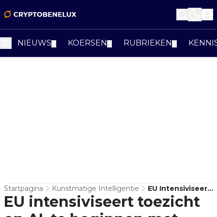
NIEUWS
KOERSEN
RUBRIEKEN
KENNI
▼
▼
▼
Startpagina
Kunstmatige Intelligentie
EU Intensiviseert
EU intensiviseert toezicht
Toezicht Op AI,
Te Beginnen Met