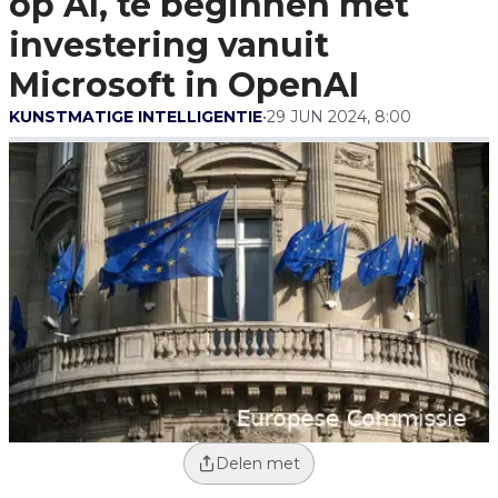
op AI, te beginnen met
Investering
Vanuit Microsoft
investering vanuit
In OpenAI
Microsoft in OpenAI
KUNSTMATIGE INTELLIGENTIE
•
29 JUN 2024, 8:00
Delen met