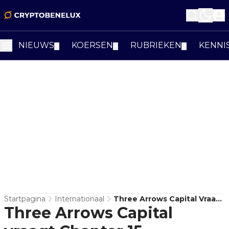
NIEUWS
KOERSEN
RUBRIEKEN
KENNI
▼
▼
▼
Startpagina
Internationaal
Three Arrows Capital Vraagt
Three Arrows Capital
Chapter 15 Faillissement
Aan