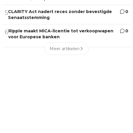
CLARITY Act nadert reces zonder bevestigde
0
5
Senaatsstemming
Ripple maakt MiCA-licentie tot verkoopwapen
0
6
voor Europese banken
Meer artikelen