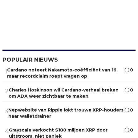
POPULAIR NIEUWS
Cardano noteert Nakamoto-coëfficiënt van 16,
0
1
maar recordclaim roept vragen op
Charles Hoskinson wil Cardano-verhaal breken
0
2
om ADA weer zichtbaar te maken
Nepwebsite van Ripple lokt trouwe XRP-houders
0
3
naar walletdrainer
Grayscale verkocht $180 miljoen XRP door
0
4
uitstroom, niet paniek