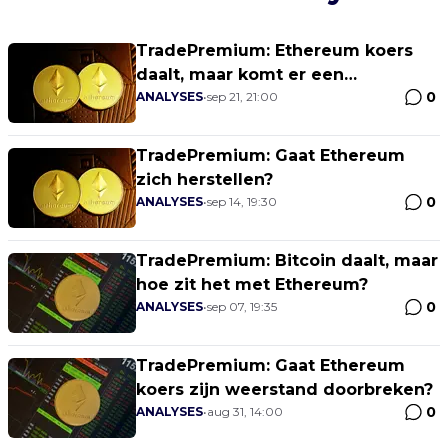
TradePremium: Ethereum koers
daalt, maar komt er een
0
ommekeer?
ANALYSES
•
sep 21, 21:00
TradePremium: Gaat Ethereum
zich herstellen?
0
ANALYSES
•
sep 14, 19:30
TradePremium: Bitcoin daalt, maar
hoe zit het met Ethereum?
0
ANALYSES
•
sep 07, 19:35
TradePremium: Gaat Ethereum
koers zijn weerstand doorbreken?
0
ANALYSES
•
aug 31, 14:00