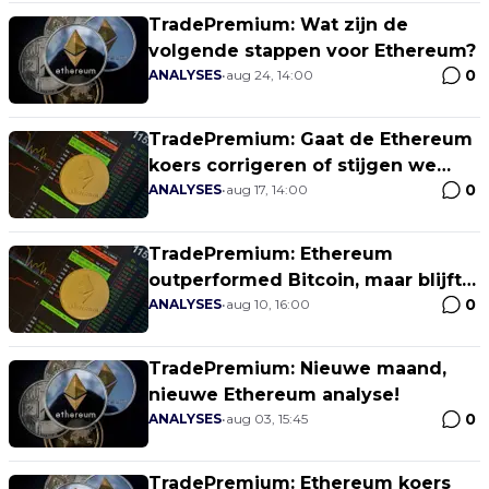
TradePremium: Wat zijn de
volgende stappen voor Ethereum?
0
ANALYSES
•
aug 24, 14:00
TradePremium: Gaat de Ethereum
koers corrigeren of stijgen we
0
door?
ANALYSES
•
aug 17, 14:00
TradePremium: Ethereum
outperformed Bitcoin, maar blijft
0
dit zo?
ANALYSES
•
aug 10, 16:00
TradePremium: Nieuwe maand,
nieuwe Ethereum analyse!
0
ANALYSES
•
aug 03, 15:45
TradePremium: Ethereum koers