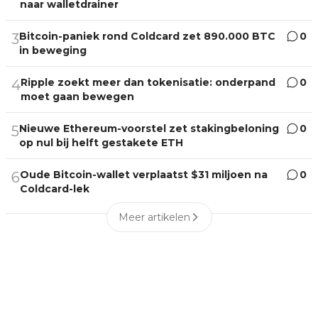
naar walletdrainer
Bitcoin-paniek rond Coldcard zet 890.000 BTC
0
3
in beweging
Ripple zoekt meer dan tokenisatie: onderpand
0
4
moet gaan bewegen
Nieuwe Ethereum-voorstel zet stakingbeloning
0
5
op nul bij helft gestakete ETH
Oude Bitcoin-wallet verplaatst $31 miljoen na
0
6
Coldcard-lek
Meer artikelen