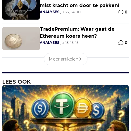
mist kracht om door te pakken!
0
ANALYSES
•
jul 27, 14:00
TradePremium: Waar gaat de
Ethereum koers heen?
0
ANALYSES
•
jul 13, 15:45
Meer artikelen
LEES OOK