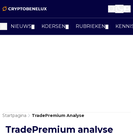
NIEUWS
KOERSEN
RUBRIEKEN
KENNI
▼
▼
▼
Startpagina
TradePremium Analyse
TradePremium analyse