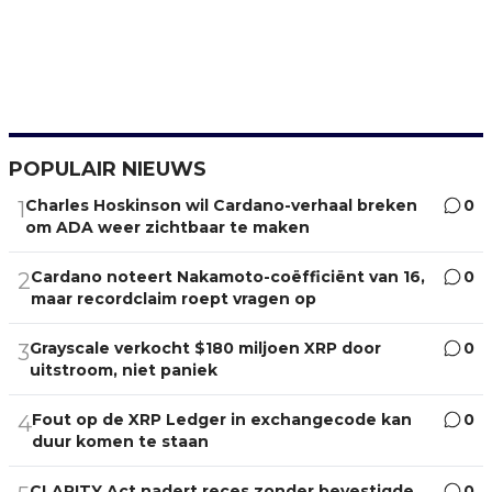
POPULAIR NIEUWS
Charles Hoskinson wil Cardano-verhaal breken
0
1
om ADA weer zichtbaar te maken
Cardano noteert Nakamoto-coëfficiënt van 16,
0
2
maar recordclaim roept vragen op
Grayscale verkocht $180 miljoen XRP door
0
3
uitstroom, niet paniek
Fout op de XRP Ledger in exchangecode kan
0
4
duur komen te staan
CLARITY Act nadert reces zonder bevestigde
0