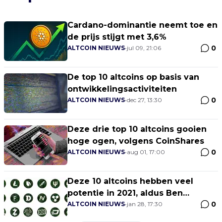
Cardano-dominantie neemt toe en
de prijs stijgt met 3,6%
0
ALTCOIN NIEUWS
•
jul 09, 21:06
De top 10 altcoins op basis van
ontwikkelingsactiviteiten
0
ALTCOIN NIEUWS
•
dec 27, 13:30
Deze drie top 10 altcoins gooien
hoge ogen, volgens CoinShares
0
ALTCOIN NIEUWS
•
aug 01, 17:00
Deze 10 altcoins hebben veel
potentie in 2021, aldus Ben
0
Armstong
ALTCOIN NIEUWS
•
jan 28, 17:30