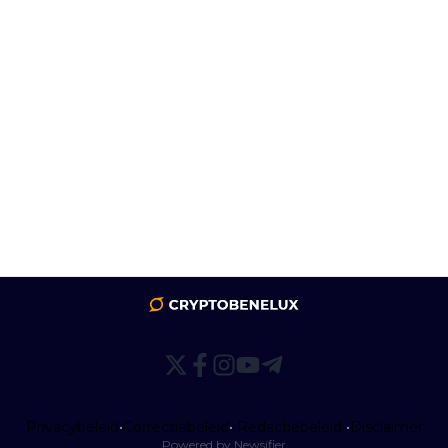
Privacybeleid
•
Correctiebeleid
•
Redactiebeleid
•
Disclaimer
Powered by Newsifier