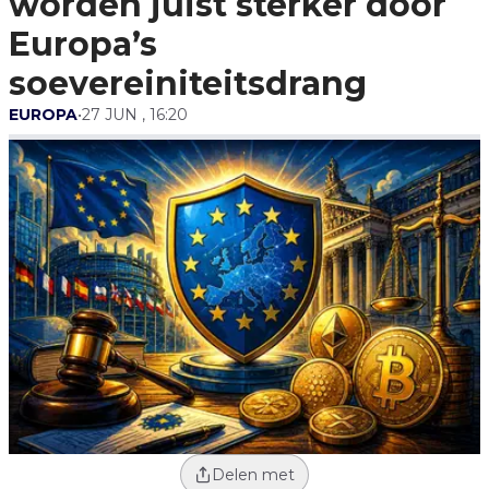
worden juist sterker door
Europa’s
soevereiniteitsdrang
EUROPA
•
27 JUN , 16:20
Delen met