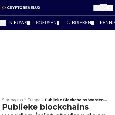
NIEUWS
KOERSEN
RUBRIEKEN
KENNI
▼
▼
▼
Startpagina
Europa
Publieke Blockchains Worden
Publieke blockchains
Juist Sterker Door Europa’s
Soevereiniteitsdrang