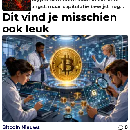
angst, maar capitulatie bewijst nog
Dit vind je misschien
geen bodem
ook leuk
Bitcoin Nieuws
0