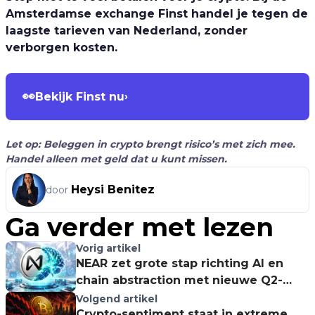
Amsterdamse exchange Finst handel je tegen de
laagste tarieven van Nederland, zonder
verborgen kosten.
👀
Bekijk Finst nu
›
Let op: Beleggen in crypto brengt risico’s met zich mee.
Handel alleen met geld dat u kunt missen.
Heysi Benitez
door
Ga verder met lezen
Vorig artikel
NEAR zet grote stap richting AI en
chain abstraction met nieuwe Q2-
update
Volgend artikel
Crypto-sentiment staat in extreme