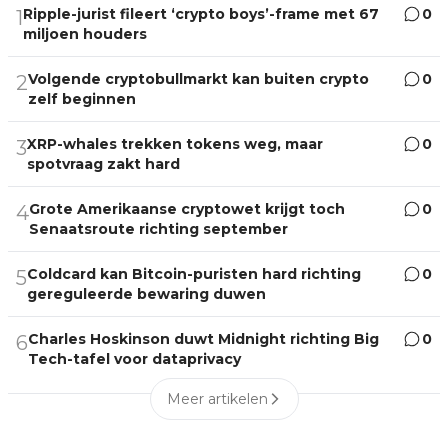
Ripple-jurist fileert ‘crypto boys’-frame met 67
0
1
miljoen houders
Volgende cryptobullmarkt kan buiten crypto
0
2
zelf beginnen
XRP-whales trekken tokens weg, maar
0
3
spotvraag zakt hard
Grote Amerikaanse cryptowet krijgt toch
0
4
Senaatsroute richting september
Coldcard kan Bitcoin-puristen hard richting
0
5
gereguleerde bewaring duwen
Charles Hoskinson duwt Midnight richting Big
0
6
Tech-tafel voor dataprivacy
Meer artikelen