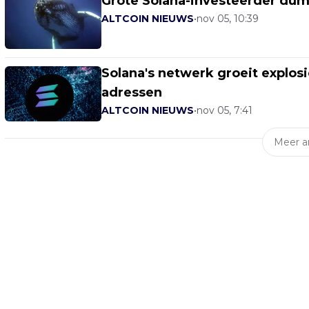
Grote Solana-investeerder dum
ALTCOIN NIEUWS
•
nov 05, 10:39
Solana's netwerk groeit explosi
adressen
ALTCOIN NIEUWS
•
nov 05, 7:41
Meer ar