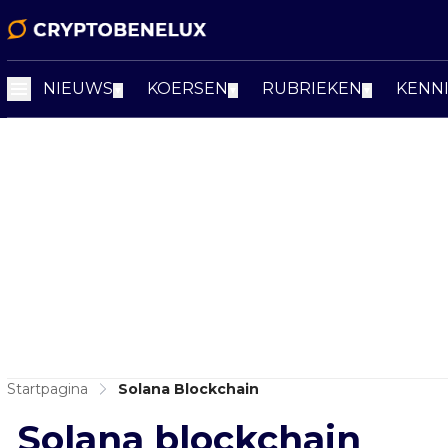
NIEUWS
KOERSEN
RUBRIEKEN
KENN
▼
▼
▼
Startpagina
Solana Blockchain
Solana blockchain