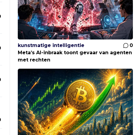
0
kunstmatige intelligentie
0
0
Meta’s AI-inbraak toont gevaar van agenten
met rechten
0
0