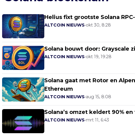
Helius fixt grootste Solana RPC-
ALTCOIN NIEUWS
•
okt 30, 8:28
Solana bouwt door: Grayscale zi
ALTCOIN NIEUWS
•
okt 19, 19:28
Solana gaat met Rotor en Alpe
Ethereum
ALTCOIN NIEUWS
•
aug 15, 8:08
Solana’s omzet keldert 90% en
ALTCOIN NIEUWS
•
mrt 11, 6:43