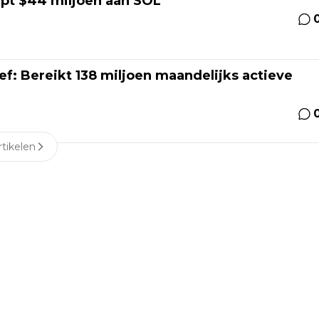
pt $44 miljoen aan SOL
ef: Bereikt 138 miljoen maandelijks actieve
tikelen