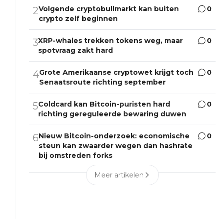
Volgende cryptobullmarkt kan buiten
0
2
crypto zelf beginnen
XRP-whales trekken tokens weg, maar
0
3
spotvraag zakt hard
Grote Amerikaanse cryptowet krijgt toch
0
4
Senaatsroute richting september
Coldcard kan Bitcoin-puristen hard
0
5
richting gereguleerde bewaring duwen
Nieuw Bitcoin-onderzoek: economische
0
6
steun kan zwaarder wegen dan hashrate
bij omstreden forks
Meer artikelen