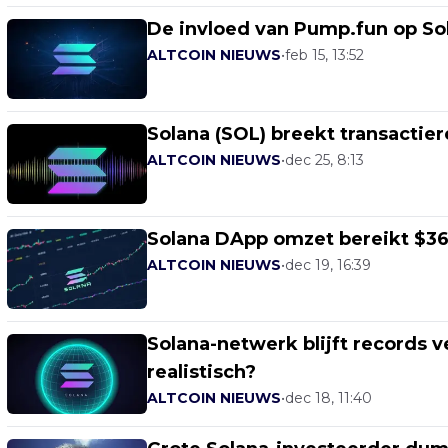
De invloed van Pump.fun op So
ALTCOIN NIEUWS
•
feb 15, 13:52
Solana (SOL) breekt transacti
ALTCOIN NIEUWS
•
dec 25, 8:13
Solana DApp omzet bereikt $36
ALTCOIN NIEUWS
•
dec 19, 16:39
Solana-netwerk blijft records ve
realistisch?
ALTCOIN NIEUWS
•
dec 18, 11:40