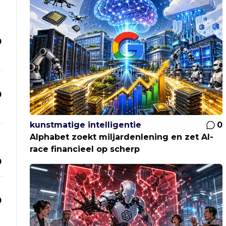
0
0
kunstmatige intelligentie
0
Alphabet zoekt miljardenlening en zet AI-
race financieel op scherp
0
0