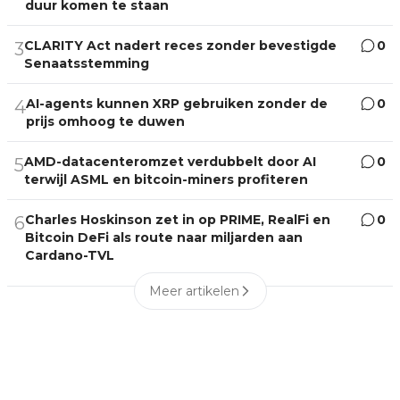
duur komen te staan
CLARITY Act nadert reces zonder bevestigde
0
3
Senaatsstemming
AI-agents kunnen XRP gebruiken zonder de
0
4
prijs omhoog te duwen
AMD-datacenteromzet verdubbelt door AI
0
5
terwijl ASML en bitcoin-miners profiteren
Charles Hoskinson zet in op PRIME, RealFi en
0
6
Bitcoin DeFi als route naar miljarden aan
Cardano-TVL
Meer artikelen