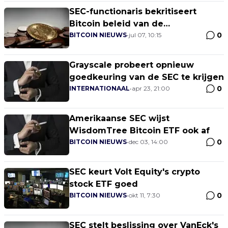
SEC-functionaris bekritiseert
Bitcoin beleid van de
0
toezichthouder
BITCOIN NIEUWS
•
jul 07, 10:15
Grayscale probeert opnieuw
goedkeuring van de SEC te krijgen
0
INTERNATIONAAL
•
apr 23, 21:00
Amerikaanse SEC wijst
WisdomTree Bitcoin ETF ook af
0
BITCOIN NIEUWS
•
dec 03, 14:00
SEC keurt Volt Equity's crypto
stock ETF goed
0
BITCOIN NIEUWS
•
okt 11, 7:30
SEC stelt beslissing over VanEck's