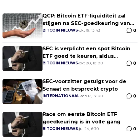
QCP: Bitcoin ETF-liquiditeit zal
stijgen na SEC-goedkeuring van
0
opties
BITCOIN NIEUWS
•
okt 19, 13:43
SEC is verplicht een spot Bitcoin
ETF goed te keuren, aldus
0
Coinbase-bestuurslid
BITCOIN NIEUWS
•
okt 20, 18:00
SEC-voorzitter getuigt voor de
Senaat en bespreekt crypto
0
INTERNATIONAAL
•
sep 12, 17:00
Race om eerste Bitcoin ETF
goedkeuring is in volle gang
0
BITCOIN NIEUWS
•
jul 24, 6:30