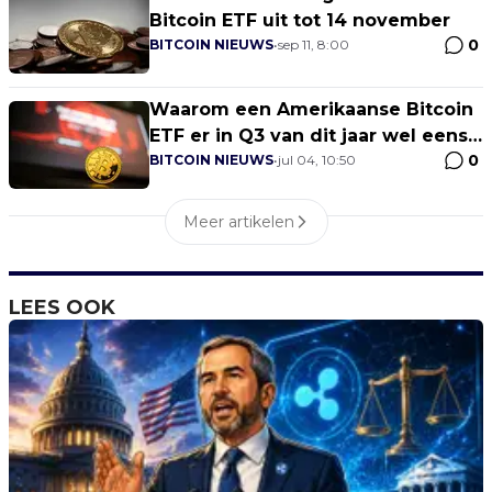
Bitcoin ETF uit tot 14 november
0
BITCOIN NIEUWS
•
sep 11, 8:00
Waarom een Amerikaanse Bitcoin
ETF er in Q3 van dit jaar wel eens
0
zit aan te komen
BITCOIN NIEUWS
•
jul 04, 10:50
Meer artikelen
LEES OOK