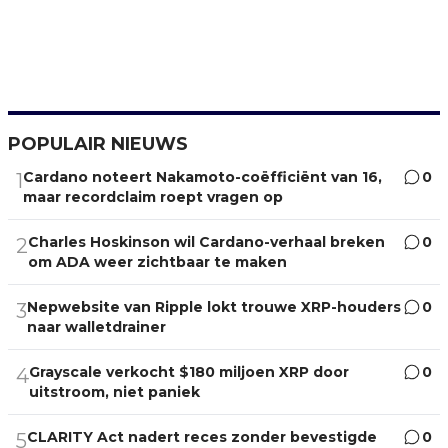
POPULAIR NIEUWS
Cardano noteert Nakamoto-coëfficiënt van 16,
0
1
maar recordclaim roept vragen op
Charles Hoskinson wil Cardano-verhaal breken
0
2
om ADA weer zichtbaar te maken
Nepwebsite van Ripple lokt trouwe XRP-houders
0
3
naar walletdrainer
Grayscale verkocht $180 miljoen XRP door
0
4
uitstroom, niet paniek
CLARITY Act nadert reces zonder bevestigde
0
5