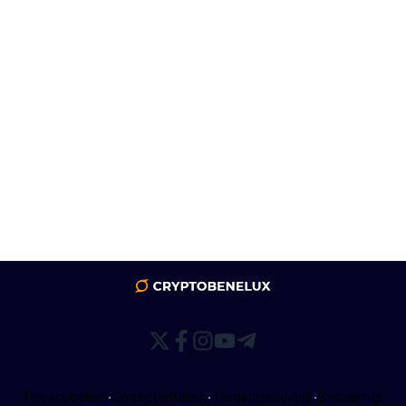
Privacybeleid
•
Correctiebeleid
•
Redactiebeleid
•
Disclaimer