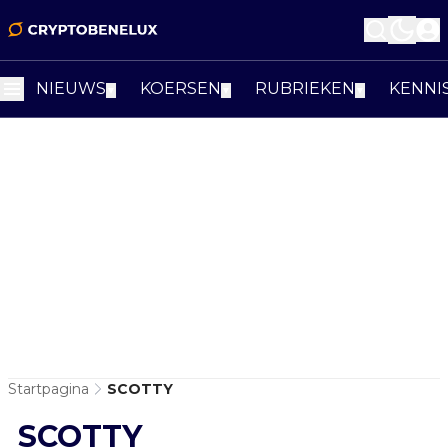
NIEUWS
KOERSEN
RUBRIEKEN
KENNI
▼
▼
▼
Startpagina
SCOTTY
SCOTTY