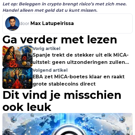
Let op: Beleggen in crypto brengt risico’s met zich mee.
Handel alleen met geld dat u kunt missen.
Max Latupeirissa
door
Ga verder met lezen
Vorig artikel
Spanje trekt de stekker uit elk MiCA-
uitstel: geen uitzonderingen zullen
gemaakt worden
Volgend artikel
EBA zet MiCA-boetes klaar en raakt
grote stablecoins direct
Dit vind je misschien
ook leuk