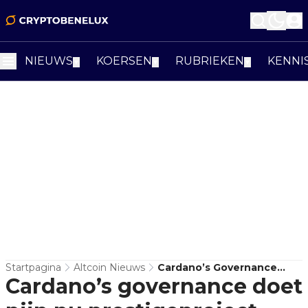
NIEUWS
KOERSEN
RUBRIEKEN
KENNI
▼
▼
▼
Startpagina
Altcoin Nieuws
Cardano’s Governance
Cardano’s governance doet
Doet Pijn Nu
Prestigeproject Wordt