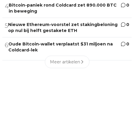
Bitcoin-paniek rond Coldcard zet 890.000 BTC
0
4
in beweging
Nieuwe Ethereum-voorstel zet stakingbeloning
0
5
op nul bij helft gestakete ETH
Oude Bitcoin-wallet verplaatst $31 miljoen na
0
6
Coldcard-lek
Meer artikelen